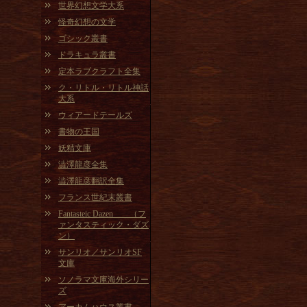
世界幻想文学大系
怪奇幻想の文学
ゴシック叢書
ドラキュラ叢書
定本ラブクラフト全集
ク・リトル・リトル神話
大系
ウィアードテールズ
書物の王国
妖精文庫
澁澤龍彦全集
澁澤龍彦翻訳全集
フランス世紀末叢書
Fantasteic Dazen （フ
ァンタスティック・ダズ
ン）
サンリオ／サンリオSF
文庫
ソノラマ文庫海外シリー
ズ