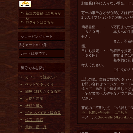
郵便受け等に入らない場合、ド
万一の事故などが心配な方は代
新規の登録はこちらか
2つのオプションをご利用いた
ら
ログインはこちら
簡易書留・・・・５万円までの
（３２０円） 本人への手渡
ショッピングカート
せん。
また、不在時の再配送で
カートの中身
能）
日にち指定・・・到着日を指定
カートは空です。
（５０円） 時間までは指
基本的に到着を早くする
考えください。
気分で本を探す
ご注文の３日後から起算
カフェーで読みたい
上記の他、実費ご負担でゆうパ
お問い合わせページか、カート
ベッドでゆっくり
追って、送料をご連絡差し上げ
部屋に飾りたくなる本
（宅配業者への確認などでご連
ださい）
天使と悪魔
妖精と魔女
事前のご不明な点、ご相談もご
⇒「お問い合わせ」はこちら
ヴァンパイア・吸血鬼
⇒メールは
bookseller@kyorakudo.
鉱石・貴石
天体・星・月