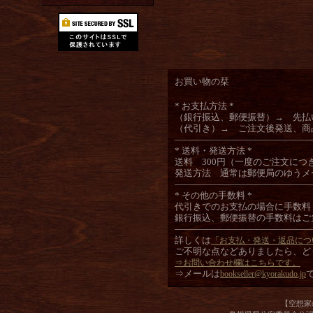
お買い物の栞
* お支払方法 *
（銀行振込、郵便振替）→ 先払
（代引き）→ ご注文後発送、商
―――――――――――――――
* 送料・発送方法 *
送料 300円（一度のご注文につ
発送方法 通常は郵便局のゆうメ
―――――――――――――――
* その他の手数料 *
代引きでのお支払の場合に手数料
銀行振込、郵便振替の手数料はご
―――――――――――――――
詳しくは
「お支払・発送・返品につ
ご不明な点などありましたら、ど
⇒お問い合わせ欄はこちらです。
⇒メールは
bookseller@kyorakudo.jp
【空想家