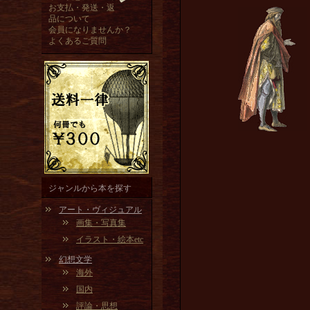
お支払・発送・返
品について
会員になりませんか？
よくあるご質問
ジャンルから本を探す
アート・ヴィジュアル
画集・写真集
イラスト・絵本etc
幻想文学
海外
国内
評論・思想