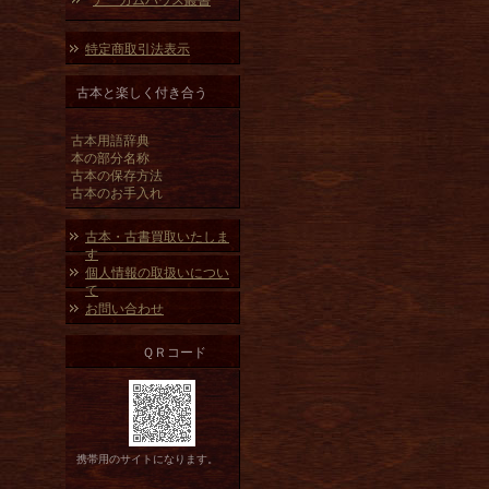
アーカムハウス叢書
特定商取引法表示
古本と楽しく付き合う
古本用語辞典
本の部分名称
古本の保存方法
古本のお手入れ
古本・古書買取いたしま
す
個人情報の取扱いについ
て
お問い合わせ
ＱＲコード
携帯用のサイトになります。