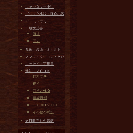
ファンタジー小説
ゴシック小説・怪奇小説
SF・ミステリ
一般文芸書
海外
国内
魔術・占術・オカルト
ノンフィクション・文化
エッセイ・実用書
雑誌・ＭＯＯＫ
幻想文学
夜想
幻想と怪奇
芸術新潮
STUDIO VOICE
その他の雑誌
過日販売した書籍