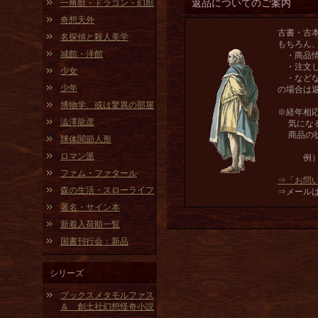
一角獣・ドラゴン・幻獣
返品についてのご案内
奇想天外
古書・古
名探偵と殺人美学
もちろん
城館・洋館
・商品情
・注文し
少女
・などな
少年
の場合は
博物学、或は驚異の部屋
※経年相
澁澤龍彦
気になる
商品の状
球体関節人形
ロマン派
例）表紙
ファム・ファタール
⇒「お問
森の生活・スローライフ
⇒メール
署名・サイン本
新着入荷順一覧
国書刊行会：新品
シリーズ
ブックスメタモルファス
＆ 創土社幻想怪奇小説