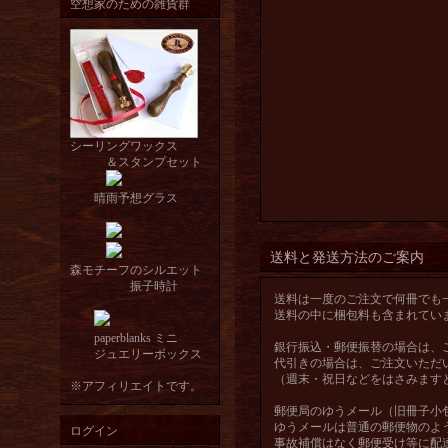
空想家のための雑貨群
シーリングワックス
＆スタンプセット
晴雨予想グラス
送料と発送方法のご案内
森モチーフのシルエット
振子時計
送料は一度のご注文で何冊でも
送料の中に梱包料も含まれてい
paperblanks ミニ
銀行振込・郵便振替の場合は、
ジュエリーボックス
代引きの場合は、ご注文いただ
（週末・祝日などをはさみます
※アフィリエイトです。
郵便局のゆうメール（旧冊子小
ゆうメールは普通の郵便物のよ
ログイン
事故補償はなく郵便受け等に配