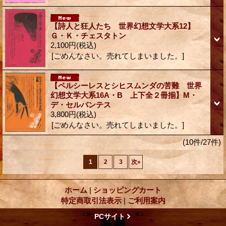
【詩人と狂人たち 世界幻想文学大系12】
Ｇ・Ｋ・チェスタトン
2,100円
(税込)
[ごめんなさい。売れてしまいました。]
【ペルシーレスとシヒスムンダの苦難 世界
幻想文学大系16A・B 上下全２冊揃】M・
デ・セルバンテス
3,800円
(税込)
[ごめんなさい。売れてしまいました。]
(10件/27件)
1
2
3
次
»
ホーム
|
ショッピングカート
特定商取引法表示
|
ご利用案内
PCサイト