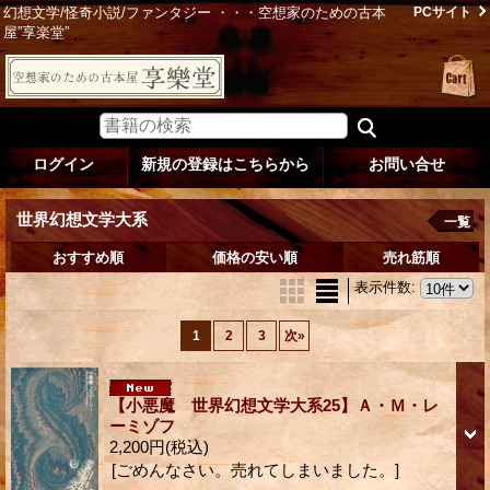
幻想文学/怪奇小説/ファンタジー ・・・空想家のための古本
PCサイト
屋”享楽堂”
ログイン
新規の登録はこちらから
お問い合せ
世界幻想文学大系
一覧
おすすめ順
価格の安い順
売れ筋順
表示件数
:
1
2
3
次
»
【小悪魔 世界幻想文学大系25】Ａ・Ｍ・レ
ーミゾフ
2,200円
(税込)
[ごめんなさい。売れてしまいました。]