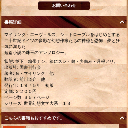
書籍詳細
マイリンク・エーヴェルス、シュトローブルをはじめとする
二十世紀ドイツの多彩な幻想作家たちの神秘と恐怖、夢と狂
気に満ちた
短篇小説の珠玉のアンソロジー。
状態
:
並下 箱帯ナシ。箱にスレ・傷・少傷み・月報アリ。
出版社
:
国書刊行会
著者
:
Ｇ・マイリンク 他
翻訳者
:
前川道介 他
発行年
:
１９７５年 初版
定価
:
２２００円
ページ数
:
３５７ページ
シリーズ
:
世界幻想文学大系 １３
こちらの書籍もおすすめです。