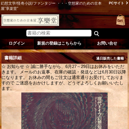
幻想文学/怪奇小説/ファンタジー ・・・空想家のための古本
PCサイト
屋”享楽堂”
ログイン
新規の登録はこちらから
お問い合せ
書籍詳細
過日販売した書籍
☆ お知らせ ☆ 誠に勝手ながら、6月27～29日はお休みをいただ
きます。 メールのお返事、在庫の確認・発送などは6月30日以降
になります。 お休みの間もご注文は通常通りお受けしておりま
すので ご迷惑をおかけしますが、どうぞよろしくお願いいたし
ます。