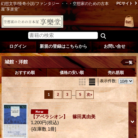
幻想文学/怪奇小説/ファンタジー ・・・空想家のための古本
PCサイト
屋”享楽堂”
ログイン
新規の登録はこちらから
お問い合せ
城館・洋館
一覧
おすすめ順
価格の安い順
売れ筋順
表示件数
:
...
1
2
3
5
次
»
【アベラシオン】 篠田真由美
1,200円
(税込)
[在庫数 1冊]