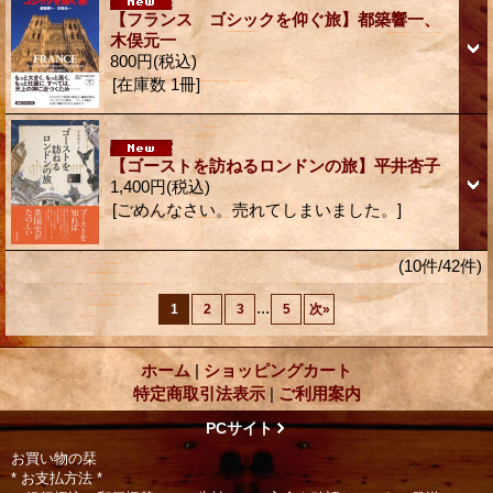
【フランス ゴシックを仰ぐ旅】都築響一、
木俣元一
800円
(税込)
[在庫数 1冊]
【ゴーストを訪ねるロンドンの旅】平井杏子
1,400円
(税込)
[ごめんなさい。売れてしまいました。]
(10件/42件)
...
1
2
3
5
次
»
ホーム
|
ショッピングカート
特定商取引法表示
|
ご利用案内
PCサイト
お買い物の栞
* お支払方法 *