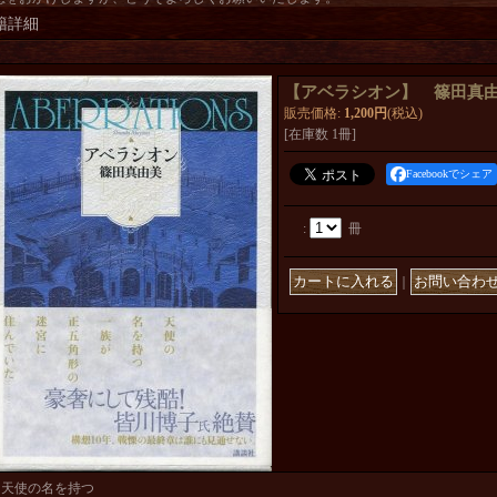
籍詳細
【アベラシオン】 篠田真
販売価格
:
1,200円
(税込)
[在庫数 1冊]
Facebookでシェア
:
冊
｜
天使の名を持つ