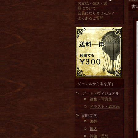
お支払・発送・返
書
品について
会員になりませんか？
よくあるご質問
ジャンルから本を探す
アート・ヴィジュアル
画集・写真集
イラスト・絵本etc
幻想文学
海外
国内
評論・思想