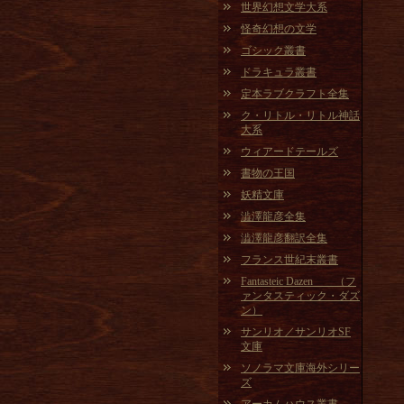
世界幻想文学大系
怪奇幻想の文学
ゴシック叢書
ドラキュラ叢書
定本ラブクラフト全集
ク・リトル・リトル神話
大系
ウィアードテールズ
書物の王国
妖精文庫
澁澤龍彦全集
澁澤龍彦翻訳全集
フランス世紀末叢書
Fantasteic Dazen （フ
ァンタスティック・ダズ
ン）
サンリオ／サンリオSF
文庫
ソノラマ文庫海外シリー
ズ