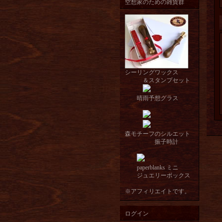
空想家のための雑貨群
シーリングワックス
＆スタンプセット
晴雨予想グラス
森モチーフのシルエット
振子時計
paperblanks ミニ
ジュエリーボックス
※アフィリエイトです。
ログイン