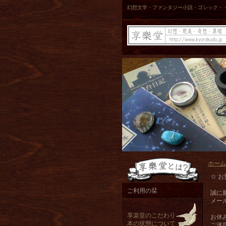
幻想文学・ファンタジー小説・ゴシック・
ホーム
☆ お
ご利用の栞
誠に
メー
享楽堂のこだわり
お休
本の状態について
ご迷