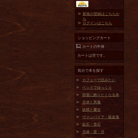
新規の登録はこちらか
ら
ログインはこちら
ショッピングカート
カートの中身
カートは空です。
気分で本を探す
カフェーで読みたい
ベッドでゆっくり
部屋に飾りたくなる本
天使と悪魔
妖精と魔女
ヴァンパイア・吸血鬼
鉱石・貴石
天体・星・月