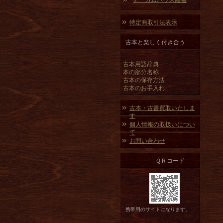
アーカムハウス叢書
特定商取引法表示
古本と楽しく付き合う
古本用語辞典
本の部分名称
古本の保存方法
古本のお手入れ
古本・古書買取いたしま
す
個人情報の取扱いについ
て
お問い合わせ
ＱＲコード
携帯用のサイトになります。