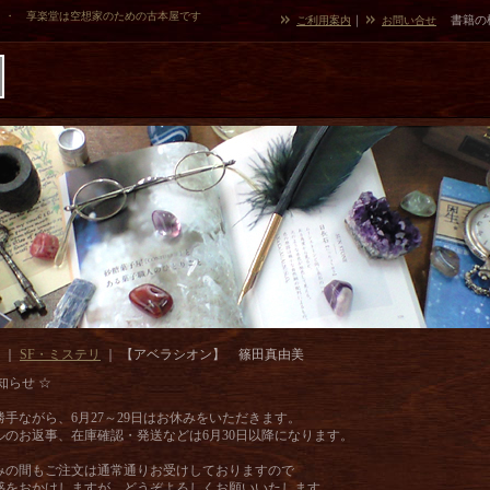
・・ 享楽堂は空想家のための古本屋です
｜
書籍の
ご利用案内
お問い合せ
｜
SF・ミステリ
｜
【アベラシオン】 篠田真由美
知らせ ☆
勝手ながら、6月27～29日はお休みをいただきます。
ルのお返事、在庫確認・発送などは6月30日以降になります。
みの間もご注文は通常通りお受けしておりますので
惑をおかけしますが、どうぞよろしくお願いいたします。