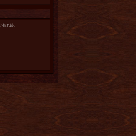
小折れ跡。