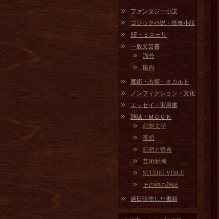
ファンタジー小説
ゴシック小説・怪奇小説
SF・ミステリ
一般文芸書
海外
国内
魔術・占術・オカルト
ノンフィクション・文化
エッセイ・実用書
雑誌・ＭＯＯＫ
幻想文学
夜想
幻想と怪奇
芸術新潮
STUDIO VOICE
その他の雑誌
過日販売した書籍