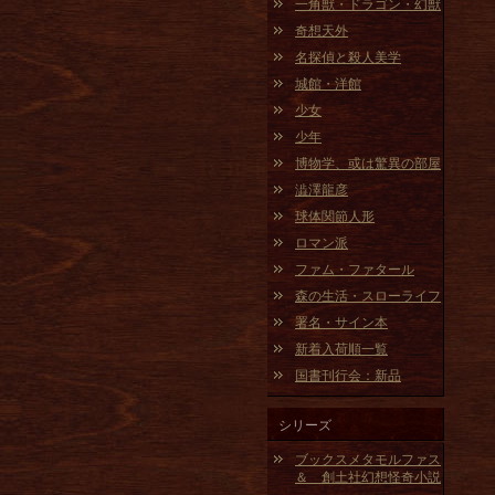
一角獣・ドラゴン・幻獣
奇想天外
名探偵と殺人美学
城館・洋館
少女
少年
博物学、或は驚異の部屋
澁澤龍彦
球体関節人形
ロマン派
ファム・ファタール
森の生活・スローライフ
署名・サイン本
新着入荷順一覧
国書刊行会：新品
シリーズ
ブックスメタモルファス
＆ 創土社幻想怪奇小説