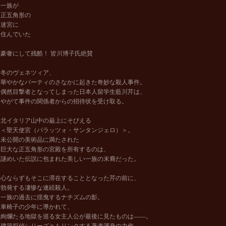
一族が
正五角形の
迷宮に
住んでいた
豪奢にして残酷！ 皆川博子氏絶賛
冬のヴェネツィア、
華やかなパーティのさなかに起きた奇妙な殺人事件。
偶然目撃者となってしまった日本人留学生藍川芹は、
やがて事件の関係者からの招待状を受け取る。
北イタリア山中の巌上にそびえる
＜聖天使宮（パラッツォ・サンタンジェロ）＞。
未公開の美術品に満たされた
巨大な正五角形の宮殿を所有するのは、
謎めいた伝説に包まれた美しい一族の末裔だった。
心ならずもそこに滞在することとなった芹の前に、
勃発する凄惨な連続殺人。
一族の過去に揺曳するナチズムの影。
車椅子の少年に導かれて、
絢爛たる地獄を巡る女主人公が最後に見たものは――。