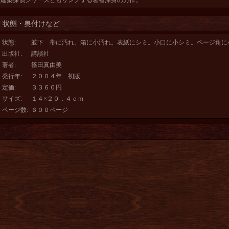
建築探偵シリーズともリンクする著者渾身の力作。
状態・奥付けなど
状態
:
並下 帯に汚れ。箱に小汚れ。表紙にシミ。小口に小シミ。ページ角に
出版社
:
講談社
著者
:
篠田真由美
発行年
:
２００４年 初版
定価
:
３３６０円
サイズ
:
１４×２０．４ｃｍ
ページ数
:
６００ページ