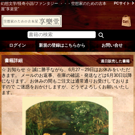
幻想文学/怪奇小説/ファンタジー ・・・空想家のための古本
PCサイト
屋”享楽堂”
ログイン
新規の登録はこちらから
お問い合せ
書籍詳細
過日販売した書籍
☆ お知らせ ☆ 誠に勝手ながら、6月27～29日はお休みをいただ
きます。 メールのお返事、在庫の確認・発送などは6月30日以降
になります。 お休みの間もご注文は通常通りお受けしておりま
すので ご迷惑をおかけしますが、どうぞよろしくお願いいたし
ます。