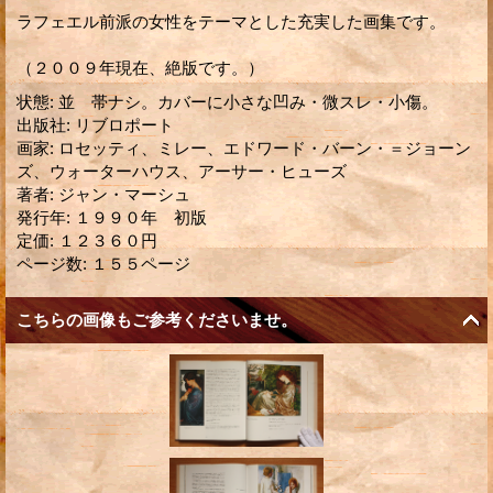
ラフェエル前派の女性をテーマとした充実した画集です。
（２００９年現在、絶版です。）
状態
:
並 帯ナシ。カバーに小さな凹み・微スレ・小傷。
出版社
:
リブロポート
画家
:
ロセッティ、ミレー、エドワード・バーン・＝ジョーン
ズ、ウォーターハウス、アーサー・ヒューズ
著者
:
ジャン・マーシュ
発行年
:
１９９０年 初版
定価
:
１２３６０円
ページ数
:
１５５ページ
こちらの画像もご参考くださいませ。