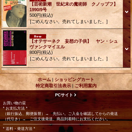
【芸術新潮 世紀末の魔術師 クノップフ】
1990/9号
500円
(税込)
[ごめんなさい。売れてしまいました。]
【オテサーネク 妄想の子供】 ヤン・シュ
ヴァンクマイエル
800円
(税込)
[ごめんなさい。売れてしまいました。]
ホーム
|
ショッピングカート
特定商取引法表示
|
ご利用案内
PCサイト
お買い物の栞
* お支払方法 *
（銀行振込、郵便振替）→ 先払い。ご入金を確認してからの発送
（代引き）→ ご注文後発送、商品到着時にお支払ください。
――――――――――――――――――――――――――――
* 送料・発送方法 *