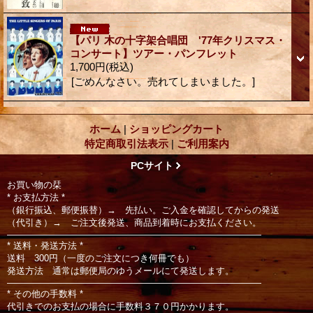
【パリ 木の十字架合唱団 '77年クリスマス・
コンサート】ツアー・パンフレット
1,700円
(税込)
[ごめんなさい。売れてしまいました。]
ホーム
|
ショッピングカート
特定商取引法表示
|
ご利用案内
PCサイト
お買い物の栞
* お支払方法 *
（銀行振込、郵便振替）→ 先払い。ご入金を確認してからの発送
（代引き）→ ご注文後発送、商品到着時にお支払ください。
――――――――――――――――――――――――――――
* 送料・発送方法 *
送料 300円（一度のご注文につき何冊でも）
発送方法 通常は郵便局のゆうメールにて発送します。
――――――――――――――――――――――――――――
* その他の手数料 *
代引きでのお支払の場合に手数料３７０円かかります。