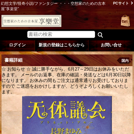
幻想文学/怪奇小説/ファンタジー ・・・空想家のための古本
PCサイト
屋”享楽堂”
ログイン
新規の登録はこちらから
お問い合せ
書籍詳細
国内
☆ お知らせ ☆ 誠に勝手ながら、6月27～29日はお休みをいただ
きます。 メールのお返事、在庫の確認・発送などは6月30日以降
になります。 お休みの間もご注文は通常通りお受けしておりま
すので ご迷惑をおかけしますが、どうぞよろしくお願いいたし
ます。