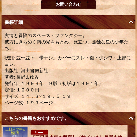
書籍詳細
友情と冒険のスペース・ファンタジー。
彼方にきらめく南の光をもとめ、旅立つ、孤独な星の少年た
ち。
状態
:
並〜並下 帯ナシ。カバーにスレ・傷・少シワ・上部に
ヨレ。
出版社
:
河出書房新社
著者
:
長野まゆみ
発行年
:
１９９３年 ９版（初版は１９９１年）
定価
:
１２００円
サイズ
:
１４．３×１９．５ ｃｍ
ページ数
:
１９９ページ
こちらの書籍もおすすめです。