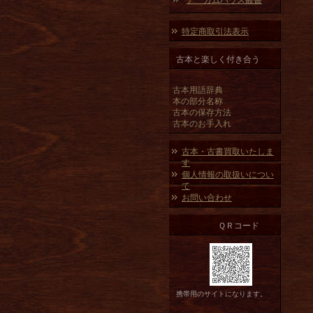
アーカムハウス叢書
特定商取引法表示
古本と楽しく付き合う
古本用語辞典
本の部分名称
古本の保存方法
古本のお手入れ
古本・古書買取いたしま
す
個人情報の取扱いについ
て
お問い合わせ
ＱＲコード
携帯用のサイトになります。