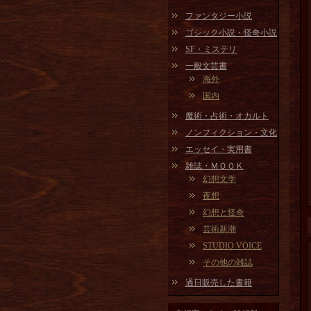
ファンタジー小説
ゴシック小説・怪奇小説
SF・ミステリ
一般文芸書
海外
国内
魔術・占術・オカルト
ノンフィクション・文化
エッセイ・実用書
雑誌・ＭＯＯＫ
幻想文学
夜想
幻想と怪奇
芸術新潮
STUDIO VOICE
その他の雑誌
過日販売した書籍