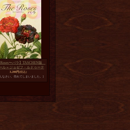
e Roses〜バラ】TASCHEN版
ール＝ジョゼフ・ルドゥーテ
3,200円
(税込)
めんなさい。売れてしまいました。]