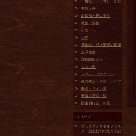
一角獣・ドラゴン・幻獣
奇想天外
名探偵と殺人美学
城館・洋館
少女
少年
博物学、或は驚異の部屋
澁澤龍彦
球体関節人形
ロマン派
ファム・ファタール
森の生活・スローライフ
署名・サイン本
新着入荷順一覧
国書刊行会：新品
シリーズ
ブックスメタモルファス
＆ 創土社幻想怪奇小説