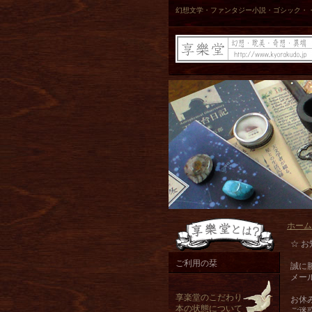
幻想文学・ファンタジー小説・ゴシック・
ホーム
☆ お
ご利用の栞
誠に
メー
享楽堂のこだわり
お休
本の状態について
ご迷