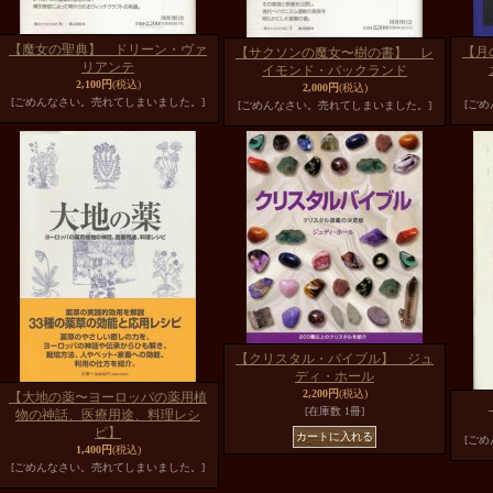
【魔女の聖典】 ドリーン・ヴァ
【月
【サクソンの魔女〜樹の書】 レ
リアンテ
イモンド・バックランド
2,100円
(税込)
2,000円
(税込)
[ごめんなさい。売れてしまいました。]
[ご
[ごめんなさい。売れてしまいました。]
【クリスタル・バイブル】 ジュ
ディ・ホール
2,200円
(税込)
【大地の薬〜ヨーロッパの薬用植
[在庫数 1冊]
物の神話、医療用途、料理レシ
ピ】
[ご
1,400円
(税込)
[ごめんなさい。売れてしまいました。]