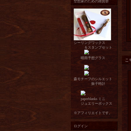
空想家のための雑貨群
シーリングワックス
＆スタンプセット
晴雨予想グラス
こ
森モチーフのシルエット
振子時計
paperblanks ミニ
ジュエリーボックス
※アフィリエイトです。
ログイン