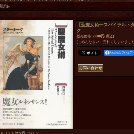
籍詳細
【聖魔女術〜スパイラル・
ク
販売価格
:
2,600円
(税込)
[ごめんなさい。売れてしまいました
Facebookでシェア
キリスト教世界に抗して