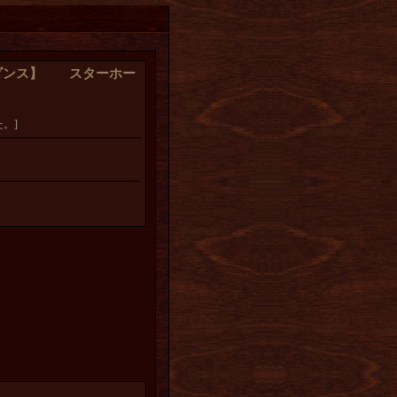
ダンス】 スターホー
。]