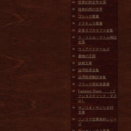
世界幻想文学大系
怪奇幻想の文学
ゴシック叢書
ドラキュラ叢書
定本ラブクラフト全集
ク・リトル・リトル神話
大系
ウィアードテールズ
書物の王国
妖精文庫
澁澤龍彦全集
澁澤龍彦翻訳全集
フランス世紀末叢書
Fantasteic Dazen （フ
ァンタスティック・ダズ
ン）
サンリオ／サンリオSF
文庫
ソノラマ文庫海外シリー
ズ