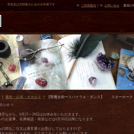
・・ 享楽堂は空想家のための古本屋です
｜
書籍の
ご利用案内
お問い合せ
｜
魔術・占術・オカルト
｜
【聖魔女術〜スパイラル・ダンス】 スターホーク
知らせ ☆
勝手ながら、6月27～29日はお休みをいただきます。
ルのお返事、在庫確認・発送などは6月30日以降になります。
みの間もご注文は通常通りお受けしておりますので
惑をおかけしますが、どうぞよろしくお願いいたします。