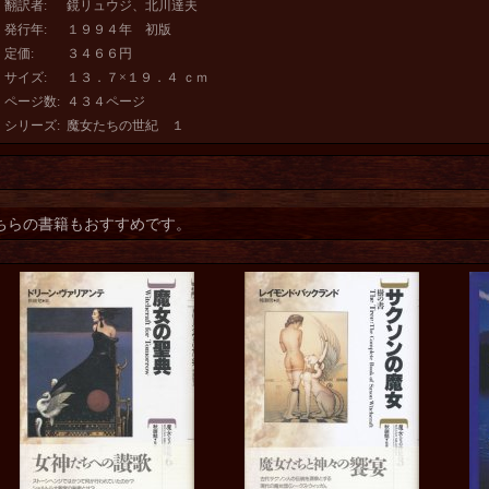
翻訳者
:
鏡リュウジ、北川達夫
発行年
:
１９９４年 初版
定価
:
３４６６円
サイズ
:
１３．７×１９．４ ｃｍ
ページ数
:
４３４ページ
シリーズ
:
魔女たちの世紀 １
ちらの書籍もおすすめです。