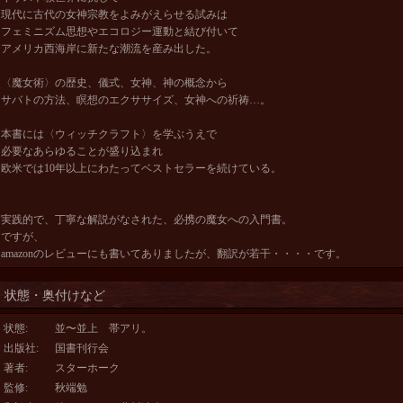
現代に古代の女神宗教をよみがえらせる試みは
フェミニズム思想やエコロジー運動と結び付いて
アメリカ西海岸に新たな潮流を産み出した。
〈魔女術〉の歴史、儀式、女神、神の概念から
サバトの方法、瞑想のエクササイズ、女神への祈祷…。
本書には〈ウィッチクラフト〉を学ぶうえで
必要なあらゆることが盛り込まれ
欧米では10年以上にわたってベストセラーを続けている。
実践的で、丁寧な解説がなされた、必携の魔女への入門書。
ですが、
amazonのレビューにも書いてありましたが、翻訳が若干・・・・です。
状態・奥付けなど
状態
:
並〜並上 帯アリ。
出版社
:
国書刊行会
著者
:
スターホーク
監修
:
秋端勉