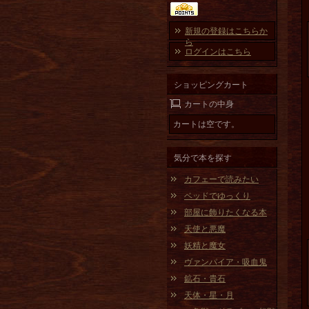
新規の登録はこちらか
ら
ログインはこちら
ショッピングカート
カートの中身
カートは空です。
気分で本を探す
カフェーで読みたい
ベッドでゆっくり
部屋に飾りたくなる本
天使と悪魔
妖精と魔女
ヴァンパイア・吸血鬼
鉱石・貴石
天体・星・月