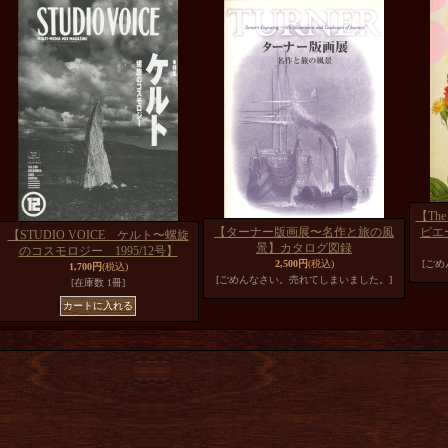
【Th
【ターナー版画展〜名作と旅の風
ピエ
【STUDIO VOICE ケルト〜螺旋
景】カタログ図録
のコスモロジー 1995/12号】
2,500円
(税込)
[ご
1,700円
(税込)
[ごめんなさい。売れてしまいました。]
[在庫数 1冊]