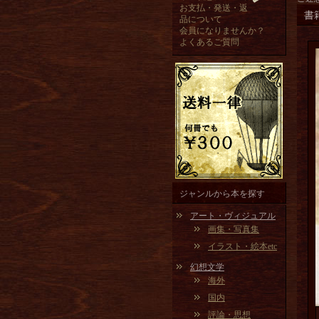
お支払・発送・返
書
品について
会員になりませんか？
よくあるご質問
ジャンルから本を探す
アート・ヴィジュアル
画集・写真集
イラスト・絵本etc
幻想文学
海外
国内
評論・思想