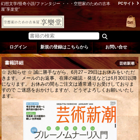
幻想文学/怪奇小説/ファンタジー ・・・空想家のための古本
PCサイト
屋”享楽堂”
ログイン
新規の登録はこちらから
お問い合せ
書籍詳細
芸術新潮
☆ お知らせ ☆ 誠に勝手ながら、6月27～29日はお休みをいただ
きます。 メールのお返事、在庫の確認・発送などは6月30日以降
になります。 お休みの間もご注文は通常通りお受けしておりま
すので ご迷惑をおかけしますが、どうぞよろしくお願いいたし
ます。