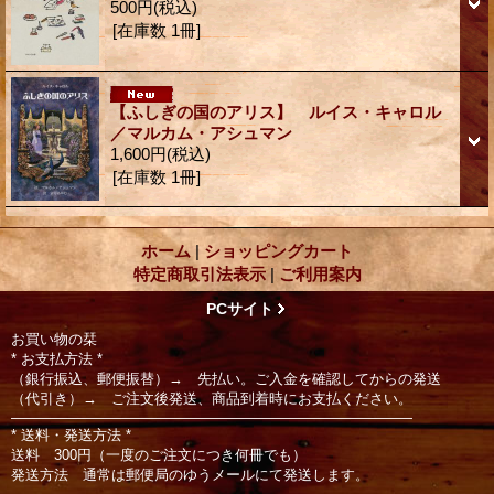
500円
(税込)
[在庫数 1冊]
【ふしぎの国のアリス】 ルイス・キャロル
／マルカム・アシュマン
1,600円
(税込)
[在庫数 1冊]
ホーム
|
ショッピングカート
特定商取引法表示
|
ご利用案内
PCサイト
お買い物の栞
* お支払方法 *
（銀行振込、郵便振替）→ 先払い。ご入金を確認してからの発送
（代引き）→ ご注文後発送、商品到着時にお支払ください。
――――――――――――――――――――――――――――
* 送料・発送方法 *
送料 300円（一度のご注文につき何冊でも）
発送方法 通常は郵便局のゆうメールにて発送します。
――――――――――――――――――――――――――――