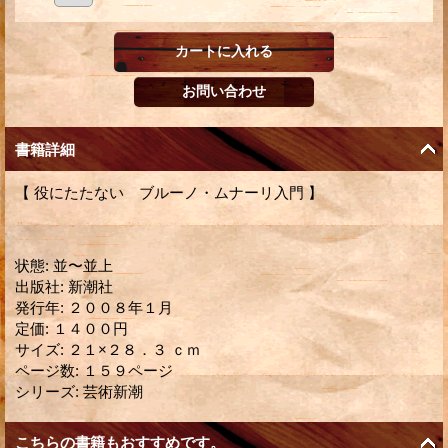
書籍詳細
【 役にたたない ブルーノ・ムナーリ入門 】
状態
:
並〜並上
出版社
:
新潮社
発行年
:
２００８年１月
定価
:
１４００円
サイズ
:
２１×２８．３ ｃｍ
ページ数
:
１５９ページ
シリーズ
:
芸術新潮
こちらの書籍もおすすめです。