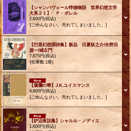
【シャンパヴェール悖徳物語 世界幻想文学
大系２１】 Ｐ・ボレル
2,600円
(税込)
[ごめんなさい。売れてしまいました。]
【巴里幻想譯詩集】新品 日夏耿之介/矢野目
源一/城左門
7,875円
(税込)
[在庫数 1冊]
【腐爛の華】J.K.ユイスマンス
4,800円
(税込)
[ごめんなさい。売れてしまいました。]
【炉辺夜話集】シャルル・ノディエ
1,600円
(税込)