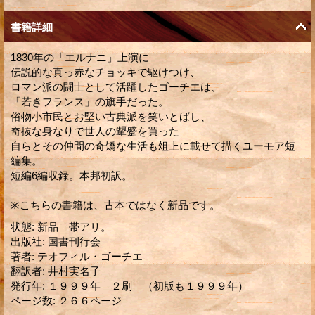
書籍詳細
1830年の「エルナニ」上演に
伝説的な真っ赤なチョッキで駆けつけ、
ロマン派の闘士として活躍したゴーチエは、
「若きフランス」の旗手だった。
俗物小市民とお堅い古典派を笑いとばし、
奇抜な身なりで世人の顰蹙を買った
自らとその仲間の奇矯な生活も俎上に載せて描くユーモア短
編集。
短編6編収録。本邦初訳。
※こちらの書籍は、古本ではなく新品です。
状態
:
新品 帯アリ。
出版社
:
国書刊行会
著者
:
テオフィル・ゴーチエ
翻訳者
:
井村実名子
発行年
:
１９９９年 ２刷 （初版も１９９９年）
ページ数
:
２６６ページ