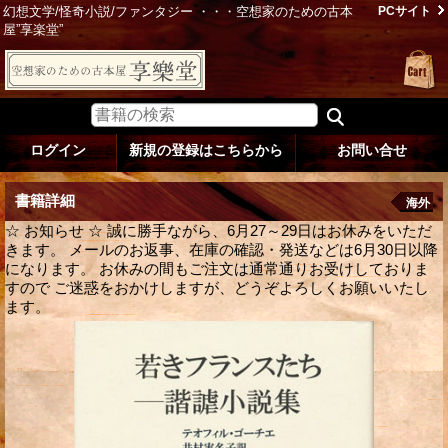
幻想文学/怪奇小説/ファンタジー ・・・空想家のための古本
PCサイト
屋”享楽堂”
ログイン
新規の登録はこちらから
お問い合せ
書籍詳細
海外
☆ お知らせ ☆ 誠に勝手ながら、6月27～29日はお休みをいただ
きます。 メールのお返事、在庫の確認・発送などは6月30日以降
になります。 お休みの間もご注文は通常通りお受けしておりま
すので ご迷惑をおかけしますが、どうぞよろしくお願いいたし
ます。