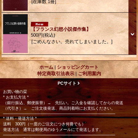
[在庫数 1冊]
【フランス幻想小説傑作集】
500円
(税込)
[ごめんなさい。売れてしまいました。]
ホーム
|
ショッピングカート
特定商取引法表示
|
ご利用案内
PCサイト
お買い物の栞
* お支払方法 *
（銀行振込、郵便振替）→ 先払い。ご入金を確認してからの発送
（代引き）→ ご注文後発送、商品到着時にお支払ください。
――――――――――――――――――――――――――――
* 送料・発送方法 *
送料 300円（一度のご注文につき何冊でも）
発送方法 通常は郵便局のゆうメールにて発送します。
――――――――――――――――――――――――――――