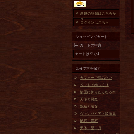
新規の登録はこちらか
ら
ログインはこちら
ショッピングカート
カートの中身
カートは空です。
気分で本を探す
カフェーで読みたい
ベッドでゆっくり
部屋に飾りたくなる本
天使と悪魔
妖精と魔女
ヴァンパイア・吸血鬼
鉱石・貴石
天体・星・月