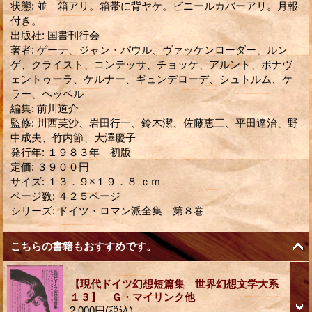
状態
:
並 箱アリ。箱帯に背ヤケ。ビニールカバーアリ。月報
付き。
出版社
:
国書刊行会
著者
:
ゲーテ、ジャン・パウル、ヴァッケンローダー、ルン
ゲ、クライスト、コンテッサ、チョッケ、アルント、ボナヴ
ェントゥーラ、ケルナー、ギュンデローデ、シュトルム、ケ
ラー、ヘッベル
編集
:
前川道介
監修
:
川西芙沙、岩田行一、鈴木潔、佐藤恵三、平田達治、野
中成夫、竹内節、大澤慶子
発行年
:
１９８３年 初版
定価
:
３９００円
サイズ
:
１３．９×１９．８ ｃｍ
ページ数
:
４２５ページ
シリーズ
:
ドイツ・ロマン派全集 第８巻
こちらの書籍もおすすめです。
【現代ドイツ幻想短篇集 世界幻想文学大系
１３】 Ｇ・マイリンク他
2,000円
(税込)