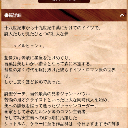
書籍詳細
十八世紀末から十九世紀中葉にかけてのドイツで、
詩人たちが見たひとつの壮大な夢
――＜メルヒェン＞。
想像力は奔放に星座を翔けめぐり、
言葉は美しいかい諧音となって森に木霊する。
彗星の如く時代を駆け抜けた彼らドイツ・ロマン派の世界
は、
しかし驚くほど多彩であった。
詩聖ゲーテ、当代最高の見者ジャン・パウル、
苦悩の鬼才クライストといった巨大な同時代人を始め、
美への讃歌を謳って逝ったヴァッケンローダー、
画家として著名なルンゲ等のロマン主義者、
そして写実主義への移行期に活躍した
シュトルム、ケラーに至る作品群は、今日ますますその輝き