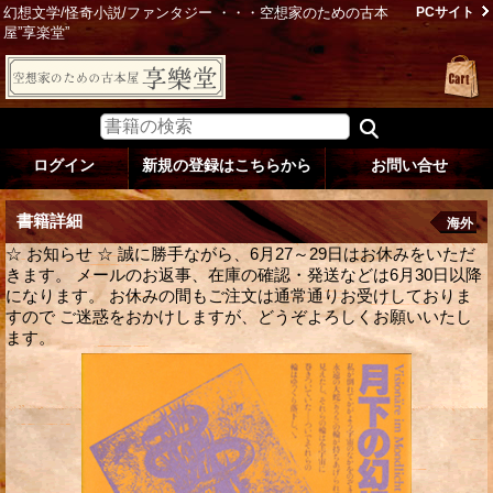
幻想文学/怪奇小説/ファンタジー ・・・空想家のための古本
PCサイト
屋”享楽堂”
ログイン
新規の登録はこちらから
お問い合せ
書籍詳細
海外
☆ お知らせ ☆ 誠に勝手ながら、6月27～29日はお休みをいただ
きます。 メールのお返事、在庫の確認・発送などは6月30日以降
になります。 お休みの間もご注文は通常通りお受けしておりま
すので ご迷惑をおかけしますが、どうぞよろしくお願いいたし
ます。