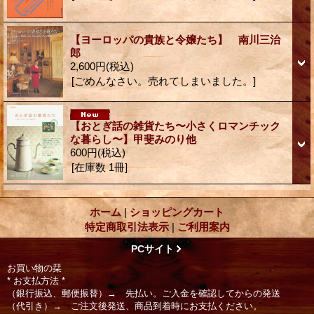
【ヨーロッパの貴族と令嬢たち】 南川三治
郎
2,600円
(税込)
[ごめんなさい。売れてしまいました。]
【おとぎ話の雑貨たち〜小さくロマンチック
な暮らし〜】甲斐みのり他
600円
(税込)
[在庫数 1冊]
ホーム
|
ショッピングカート
特定商取引法表示
|
ご利用案内
PCサイト
お買い物の栞
* お支払方法 *
（銀行振込、郵便振替）→ 先払い。ご入金を確認してからの発送
（代引き）→ ご注文後発送、商品到着時にお支払ください。