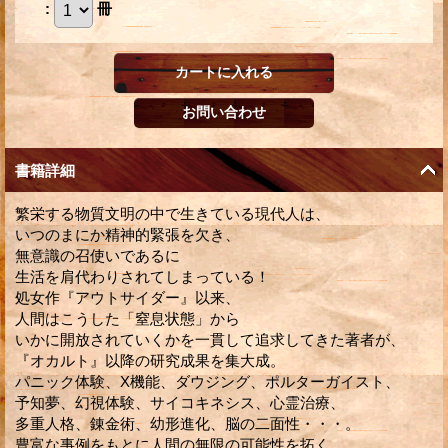
:
冊
書籍詳細
繁栄する物質文明の中で生きている現代人は、
いつのまにか精神的緊張を欠き、
無意識の召使いであるに
生活を肩代わりされてしまっている！
処女作『アウトサイダー』以来、
人間はこうした「窒息状態」から
いかに開放されていくかを一貫して追求してきた著者が、
『オカルト』以降の研究成果を集大成。
パニック体験、X機能、ダウジング、ポルターガイスト、
予知夢、幻視体験、サイコキネシス、心霊治療、
多重人格、錬金術、幼形進化、脳の二面性・・・。
豊富な事例をもとに人間の無限の可能性を拓く。