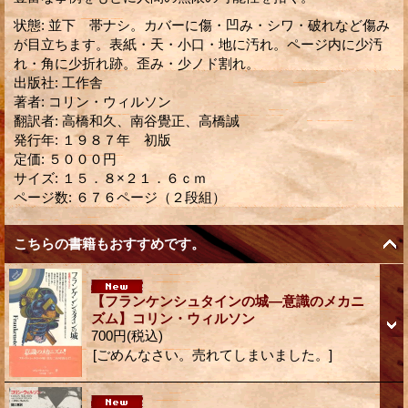
状態
:
並下 帯ナシ。カバーに傷・凹み・シワ・破れなど傷み
が目立ちます。表紙・天・小口・地に汚れ。ページ内に少汚
れ・角に少折れ跡。歪み・少ノド割れ。
出版社
:
工作舎
著者
:
コリン・ウィルソン
翻訳者
:
高橋和久、南谷覺正、高橋誠
発行年
:
１９８７年 初版
定価
:
５０００円
サイズ
:
１５．８×２１．６ｃｍ
ページ数
:
６７６ページ（２段組）
こちらの書籍もおすすめです。
【フランケンシュタインの城―意識のメカニ
ズム】コリン・ウィルソン
700円
(税込)
[ごめんなさい。売れてしまいました。]