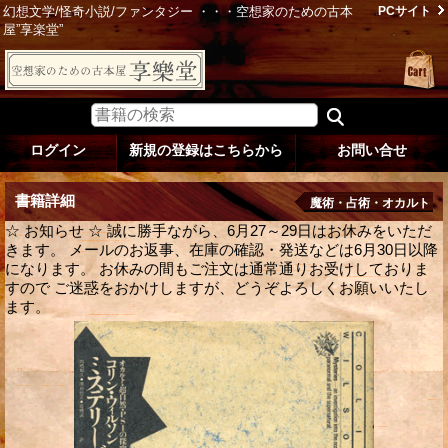
幻想文学/怪奇小説/ファンタジー ・・・空想家のための古本
PCサイト
屋”享楽堂”
ログイン
新規の登録はこちらから
お問い合せ
書籍詳細
魔術・占術・オカルト
☆ お知らせ ☆ 誠に勝手ながら、6月27～29日はお休みをいただ
きます。 メールのお返事、在庫の確認・発送などは6月30日以降
になります。 お休みの間もご注文は通常通りお受けしておりま
すので ご迷惑をおかけしますが、どうぞよろしくお願いいたし
ます。