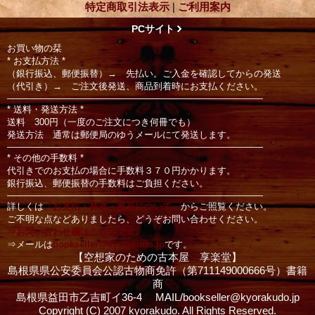
特定商取引法表示
|
ご利用案内
PCサイト
お買い物の栞
* お支払方法 *
（銀行振込、郵便振替）→ 先払い。ご入金を確認してからの発送
（代引き）→ ご注文後発送、商品到着時にお支払ください。
――――――――――――――――――――――――――――
* 送料・発送方法 *
送料 300円（一度のご注文につき何冊でも）
発送方法 通常は郵便局のゆうメールにて発送します。
――――――――――――――――――――――――――――
* その他の手数料 *
代引きでのお支払の場合に手数料３７０円かかります。
銀行振込、郵便振替の手数料はご負担ください。
――――――――――――――――――――――――――――
詳しくは
「お支払・発送・返品について」
からご照覧ください。
ご不明な点などありましたら、どうぞお問い合わせください。
⇒お問い合わせ欄はこちらです。
⇒メールは
bookseller@kyorakudo.jp
です。
【空想家のための古本屋 享楽堂】
島根県県公安委員会公認古物商免許（第711149000666号）書籍
商
島根県益田市乙吉町イ36‐4 MAIL/bookseller@kyorakudo.jp
Copyright (C) 2007 kyorakudo. All Rights Reserved.