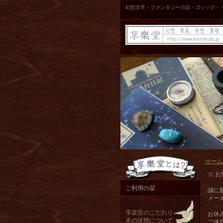
幻想文学・ファンタジー小説・ゴシック・
ホーム
☆ お
ご利用の栞
誠に
メー
享楽堂のこだわり
お休
本の状態について
ご迷