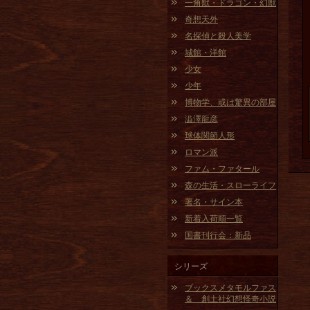
一角獣・ドラゴン・幻獣
奇想天外
名探偵と殺人美学
城館・洋館
少女
少年
博物学、或は驚異の部屋
澁澤龍彦
球体関節人形
ロマン派
ファム・ファタール
森の生活・スローライフ
署名・サイン本
新着入荷順一覧
国書刊行会：新品
シリーズ
ブックスメタモルファス
＆ 創土社幻想怪奇小説