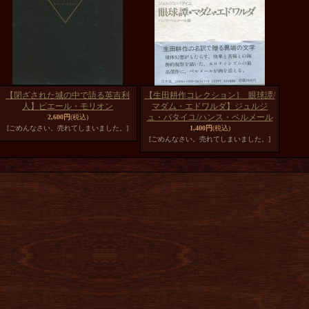
【閉ざされた城の中で語る英吉利
【生田耕作コレクション1 眼球譚/
人】ピエール・モリオン
マダム・エドワルダ】ジュルジ
ュ・バタイユ/ハンス・ベルメール
2,600円
(税込)
[ごめんなさい。売れてしまいました。]
1,400円
(税込)
[ごめんなさい。売れてしまいました。]