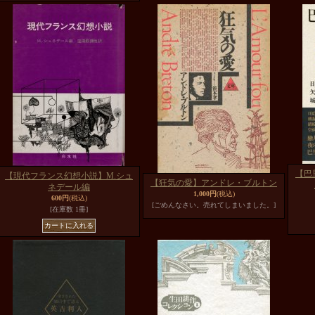
【巴
【現代フランス幻想小説】M.シュ
【狂気の愛】アンドレ・ブルトン
ネデール編
1,000円
(税込)
600円
(税込)
[ごめんなさい。売れてしまいました。]
[在庫数 1冊]