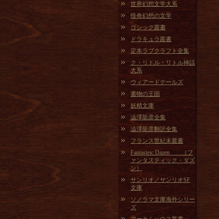
世界幻想文学大系
怪奇幻想の文学
ゴシック叢書
ドラキュラ叢書
定本ラブクラフト全集
ク・リトル・リトル神話
大系
ウィアードテールズ
書物の王国
妖精文庫
澁澤龍彦全集
澁澤龍彦翻訳全集
フランス世紀末叢書
Fantasteic Dazen （フ
ァンタスティック・ダズ
ン）
サンリオ／サンリオSF
文庫
ソノラマ文庫海外シリー
ズ