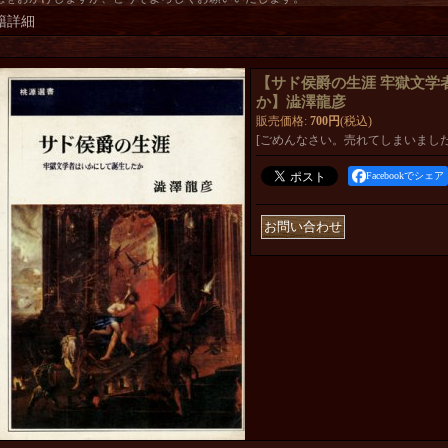
籍詳細
【サド侯爵の生涯 牢獄文学
か】澁澤龍彦
販売価格
:
700円
(税込)
[ごめんなさい。売れてしまいました
Facebookでシェア