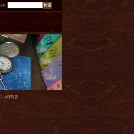
検索
:
か】澁澤龍彦