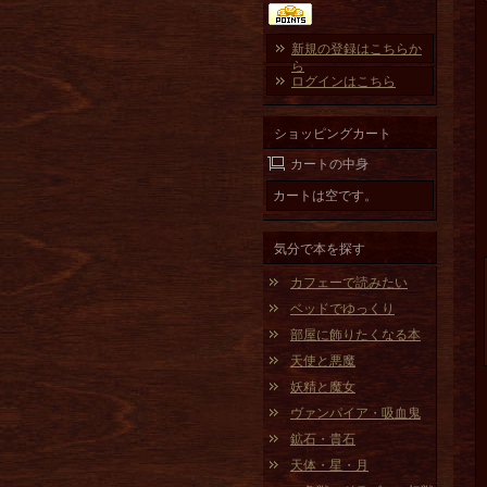
新規の登録はこちらか
ら
ログインはこちら
ショッピングカート
カートの中身
カートは空です。
気分で本を探す
カフェーで読みたい
ベッドでゆっくり
部屋に飾りたくなる本
天使と悪魔
妖精と魔女
ヴァンパイア・吸血鬼
鉱石・貴石
天体・星・月