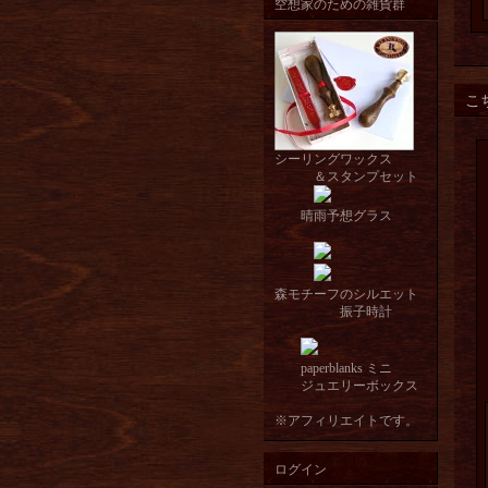
空想家のための雑貨群
こ
シーリングワックス
＆スタンプセット
晴雨予想グラス
森モチーフのシルエット
振子時計
paperblanks ミニ
ジュエリーボックス
※アフィリエイトです。
ログイン