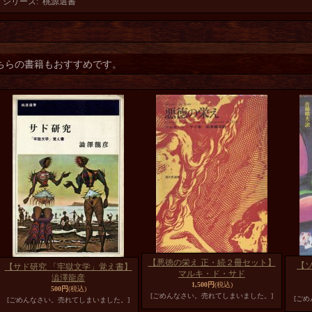
シリーズ
:
桃源選書
ちらの書籍もおすすめです。
【悪徳の栄え 正・続２冊セット】
【
【サド研究 「牢獄文学」覚え書】
マルキ・ド・サド
澁澤龍彦
1,500円
(税込)
500円
(税込)
[ごめんなさい。売れてしまいました。]
[ご
[ごめんなさい。売れてしまいました。]