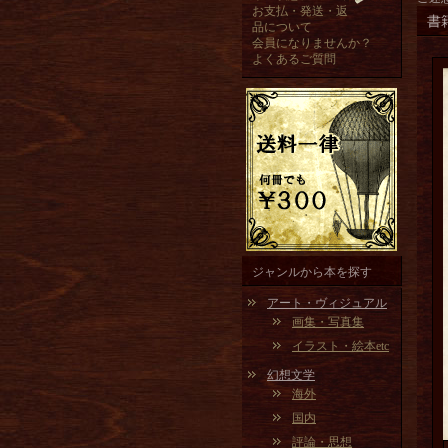
お支払・発送・返
書
品について
会員になりませんか？
よくあるご質問
ジャンルから本を探す
アート・ヴィジュアル
画集・写真集
イラスト・絵本etc
幻想文学
海外
国内
評論・思想