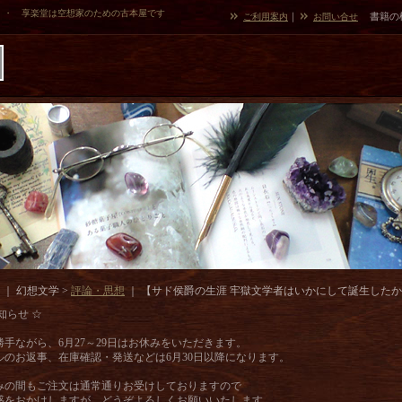
・・ 享楽堂は空想家のための古本屋です
｜
書籍の
ご利用案内
お問い合せ
｜ 幻想文学 >
評論・思想
｜
【サド侯爵の生涯 牢獄文学者はいかにして誕生した
知らせ ☆
勝手ながら、6月27～29日はお休みをいただきます。
ルのお返事、在庫確認・発送などは6月30日以降になります。
みの間もご注文は通常通りお受けしておりますので
惑をおかけしますが、どうぞよろしくお願いいたします。