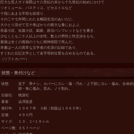
巨大な哲人サド侯爵は十八世紀の末から十九世紀の始めにかけて
ソオミュール、バスティユ、ビセエトルなど
十指にあまる牢獄を経巡り、
その二十七年間にわたる幽囚生活のあいだに、
大小とり混ぜて五十巻ばかりの膨大な量におよぶ
長篇小説、短篇小説、戯曲、政治パンフレットなどを書き、
少なくとも二十人以上の女性、数人の男性と性交渉をもち、
最後は全くの孤独のうちに精神病院で死んだ。
本書は一人の異常な文学者の生涯の記録であり、
すぐれた伝記文学として金字塔的位置を占めるものである。
（ソフトカバー）
状態・奥付けなど
状態
:
並下 帯ナシ。カバーにスレ・傷・汚れ・上下部にヨレ・傷み。全体的
跡・角に傷み。歪み。ノド割れ。
出版社
:
桃源社
著者
:
澁澤龍彦
発行年
:
１９６７年 ３刷（初版は１９６５年）
定価
:
４９０円
サイズ
:
１３．１×１９ｃｍ
ページ数
:
３５７ページ