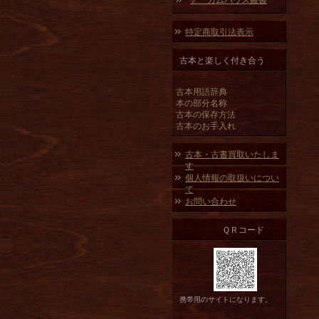
アーカムハウス叢書
特定商取引法表示
古本と楽しく付き合う
古本用語辞典
本の部分名称
古本の保存方法
古本のお手入れ
古本・古書買取いたしま
す
個人情報の取扱いについ
て
お問い合わせ
ＱＲコード
携帯用のサイトになります。