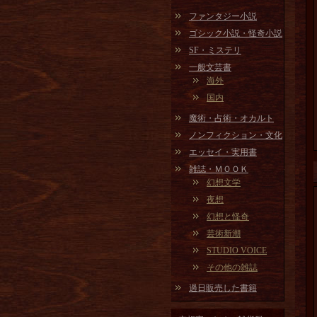
ファンタジー小説
ゴシック小説・怪奇小説
SF・ミステリ
一般文芸書
海外
国内
魔術・占術・オカルト
ノンフィクション・文化
エッセイ・実用書
雑誌・ＭＯＯＫ
幻想文学
夜想
幻想と怪奇
芸術新潮
STUDIO VOICE
その他の雑誌
過日販売した書籍