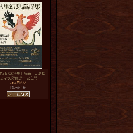
里幻想譯詩集】新品 日夏耿
之介/矢野目源一/城左門
7,875円
(税込)
[在庫数 1冊]