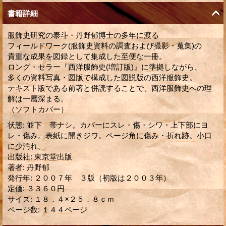
書籍詳細
服飾史研究の泰斗・丹野郁博士の多年に渡る
フィールドワーク(服飾史資料の調査および撮影・蒐集)の
貴重な成果を図録として集成した至便な一冊。
ロング・セラー『西洋服飾史(増訂版)』に準拠しながら、
多くの資料写真・図版で構成した図説版の西洋服飾史。
テキスト版である前著と併読することで、西洋服飾史への理
解は一層深まる。
（ソフトカバー）
状態
:
並下 帯ナシ。カバーにスレ・傷・シワ・上下部にヨ
レ・傷み。表紙に開きジワ。ページ角に傷み・折れ跡。小口
に少汚れ。
出版社
:
東京堂出版
著者
:
丹野郁
発行年
:
２００７年 ３版（初版は２００３年）
定価
:
３３６０円
サイズ
:
１８．４×２５．８ｃｍ
ページ数
:
１４４ページ