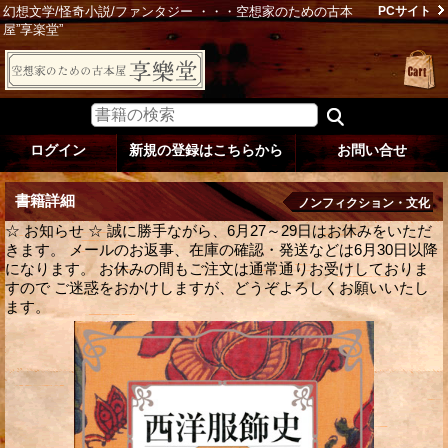
幻想文学/怪奇小説/ファンタジー ・・・空想家のための古本
PCサイト
屋”享楽堂”
ログイン
新規の登録はこちらから
お問い合せ
書籍詳細
ノンフィクション・文化
☆ お知らせ ☆ 誠に勝手ながら、6月27～29日はお休みをいただ
きます。 メールのお返事、在庫の確認・発送などは6月30日以降
になります。 お休みの間もご注文は通常通りお受けしておりま
すので ご迷惑をおかけしますが、どうぞよろしくお願いいたし
ます。