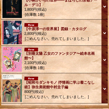
【小林かいちの世界――まぼろしの京都アー
ル・デコ】
1,800円
(税込)
[在庫数 1冊]
【中原淳一の世界展】図録・カタログ
2,800円
(税込)
[ごめんなさい。売れてしまいました。]
【別冊太陽 乙女のファンタジア〜絵本名画
館〜】
2,100円
(税込)
[在庫数 1冊]
【昭和モダンキモノ 抒情画に学ぶ着こなし
術】弥生美術館中村圭子編
800円
(税込)
[ごめんなさい。売れてしまいました。]