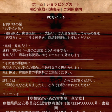
ホーム
|
ショッピングカート
特定商取引法表示
|
ご利用案内
PCサイト
お買い物の栞
* お支払方法 *
（銀行振込、郵便振替）→ 先払い。ご入金を確認してからの発送
（代引き）→ ご注文後発送、商品到着時にお支払ください。
――――――――――――――――――――――――――――
* 送料・発送方法 *
送料 300円（一度のご注文につき何冊でも）
発送方法 通常は郵便局のゆうメールにて発送します。
――――――――――――――――――――――――――――
* その他の手数料 *
代引きでのお支払の場合に手数料３７０円かかります。
銀行振込、郵便振替の手数料はご負担ください。
――――――――――――――――――――――――――――
詳しくは
「お支払・発送・返品について」
からご照覧ください。
ご不明な点などありましたら、どうぞお問い合わせください。
⇒お問い合わせ欄はこちらです。
⇒メールは
bookseller@kyorakudo.jp
です。
【空想家のための古本屋 享楽堂】
島根県県公安委員会公認古物商免許（第711149000666号）書籍
商