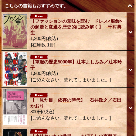
こちらの書籍もおすすめです。
【ファッションの意味を読む ドレス<服飾>
の起源と変遷を歴史的に読み解く】 千村典
生
1,200円
(税込)
[在庫数 1冊]
【軍服の歴史5000年】辻本よしふみ／辻本玲
子
1,800円
(税込)
[ごめんなさい。売れてしまいました。]
【「見た目」依存の時代】 石井政之／石田
かおり
800円
(税込)
[ごめんなさい。売れてしまいました。]