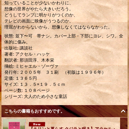
知っていることが少ないかわりに、
想像の世界がやたら大きいだろう。
どうしてランプに明かりがつくのか、
テレビの画面に映像がうつるのか、
理屈がわからないから、想像しなくてはならなかった。
状態
:
並下〜可 帯ナシ。カバー上部・下部にヨレ、シワ。全
体的に傷み。
出版社
:
講談社
著者
:
アクセル・ハッケ
翻訳者
:
那須田淳、木本栄
挿絵
:
ミヒャエル・ゾーヴァ
発行年
:
２００５年 ３１刷 （初版は１９９６年）
定価
:
１３６５円
サイズ
:
１３．５×１９．５ｃｍ
ページ数
:
１０８ページ
シリーズ
:
大人のため小さな童話
こちらの書籍もおすすめです。
【キリンと暮らす クジラと眠る】アクセル・