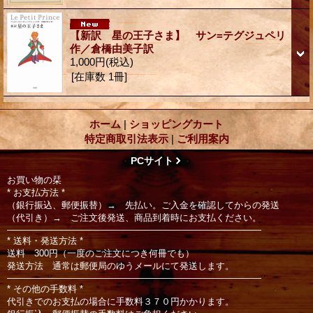
【新訳 星の王子さま】 サン=テグジュペリ
作／倉橋由美子訳
1,000円
(税込)
[在庫数 1冊]
ホーム
|
ショッピングカート
特定商取引法表示
|
ご利用案内
PCサイト
お買い物の栞
* お支払方法 *
（銀行振込、郵便振替）→ 先払い。ご入金を確認してからの発送
（代引き）→ ご注文後発送、商品到着時にお支払ください。
――――――――――――――――――――――――――――
* 送料・発送方法 *
送料 300円（一度のご注文につき何冊でも）
発送方法 通常は郵便局のゆうメールにて発送します。
――――――――――――――――――――――――――――
* その他の手数料 *
代引きでのお支払の場合に手数料３７０円かかります。