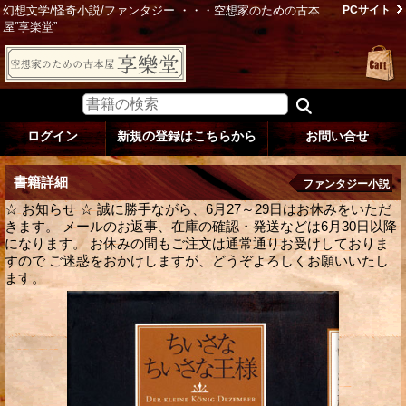
幻想文学/怪奇小説/ファンタジー ・・・空想家のための古本
PCサイト
屋”享楽堂”
ログイン
新規の登録はこちらから
お問い合せ
書籍詳細
ファンタジー小説
☆ お知らせ ☆ 誠に勝手ながら、6月27～29日はお休みをいただ
きます。 メールのお返事、在庫の確認・発送などは6月30日以降
になります。 お休みの間もご注文は通常通りお受けしておりま
すので ご迷惑をおかけしますが、どうぞよろしくお願いいたし
ます。