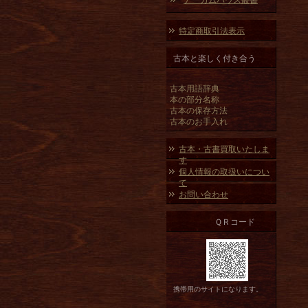
アーカムハウス叢書
特定商取引法表示
古本と楽しく付き合う
古本用語辞典
本の部分名称
古本の保存方法
古本のお手入れ
古本・古書買取いたしま
す
個人情報の取扱いについ
て
お問い合わせ
ＱＲコード
携帯用のサイトになります。