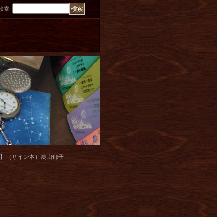
検索
:
X】（サイン本）鳩山郁子