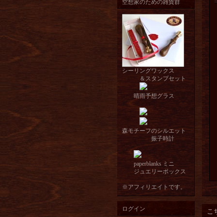
空想家のための雑貨群
シーリングワックス
＆スタンプセット
晴雨予想グラス
森モチーフのシルエット
振子時計
paperblanks ミニ
ジュエリーボックス
※アフィリエイトです。
ログイン
こ