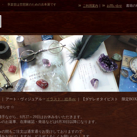
・・ 享楽堂は空想家のための古本屋です
｜
書籍の
ご利用案内
お問い合せ
｜ アート・ヴィジュアル >
イラスト・絵本etc
｜
【ダゲレオタイピスト 限定BO
知らせ ☆
勝手ながら、6月27～29日はお休みをいただきます。
ルのお返事、在庫確認・発送などは6月30日以降になります。
みの間もご注文は通常通りお受けしておりますので
惑をおかけしますが、どうぞよろしくお願いいたします。