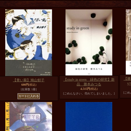
【勝
【study in green 緑色の研究】新
【青い菊】鳩山郁子
y
品 勝本みつる
600円
(税込)
4,515円
(税込)
[在庫数 1冊]
[ご
[ごめんなさい。売れてしまいました。]