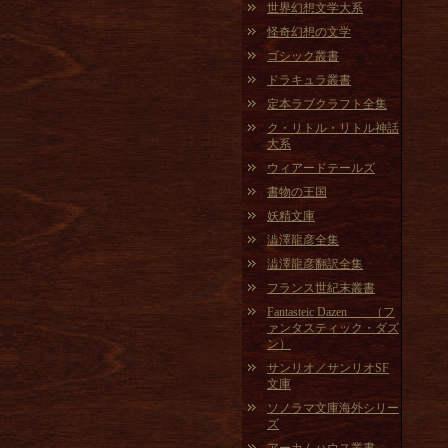
世界幻想文学大系
怪奇幻想の文学
ゴシック叢書
ドラキュラ叢書
定本ラブクラフト全集
ク・リトル・リトル神話
大系
ウィアードテールズ
書物の王国
妖精文庫
澁澤龍彦全集
澁澤龍彦翻訳全集
フランス世紀末叢書
Fantasteic Dazen （フ
ァンタスティック・ダズ
ン）
サンリオ／サンリオSF
文庫
ソノラマ文庫海外シリー
ズ