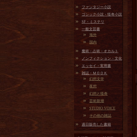
ファンタジー小説
ゴシック小説・怪奇小説
SF・ミステリ
一般文芸書
海外
国内
魔術・占術・オカルト
ノンフィクション・文化
エッセイ・実用書
雑誌・ＭＯＯＫ
幻想文学
夜想
幻想と怪奇
芸術新潮
STUDIO VOICE
その他の雑誌
過日販売した書籍