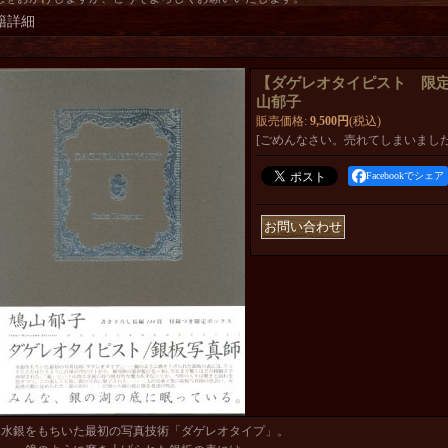
籍詳細
【ダゲレオタイピスト 限定
山郁子
販売価格
:
9,500円
(税込)
[ごめんなさい。売れてしまいました
Facebookでシェア
水銀をもちいた最初の写真技術「ダゲレオタイプ」。