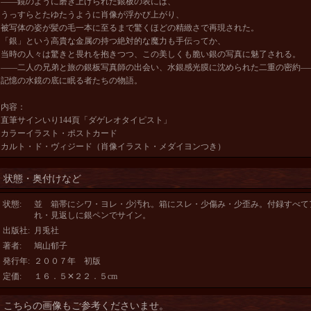
――鏡のように磨き上げられた銀板の表には、
うっすらとたゆたうように肖像が浮かび上がり、
被写体の姿が髪の毛一本に至るまで驚くほどの精緻さで再現された。
「銀」という高貴な金属の持つ絶対的な魔力も手伝ってか、
当時の人々は驚きと畏れを抱きつつ、この美しくも脆い銀の写真に魅了される。
――二人の兄弟と旅の銀板写真師の出会い、水銀感光膜に沈められた二重の密約―
記憶の水鏡の底に眠る者たちの物語。
内容：
直筆サインいり144頁「ダゲレオタイピスト」
カラーイラスト・ポストカード
カルト・ド・ヴィジード（肖像イラスト・メダイヨンつき）
状態・奥付けなど
状態
:
並 箱帯にシワ・ヨレ・少汚れ。箱にスレ・少傷み・少歪み。付録すべて
れ・見返しに銀ペンでサイン。
出版社
:
月兎社
著者
:
鳩山郁子
発行年
:
２００７年 初版
定価
:
１６．５✕２２．５cm
こちらの画像もご参考くださいませ。