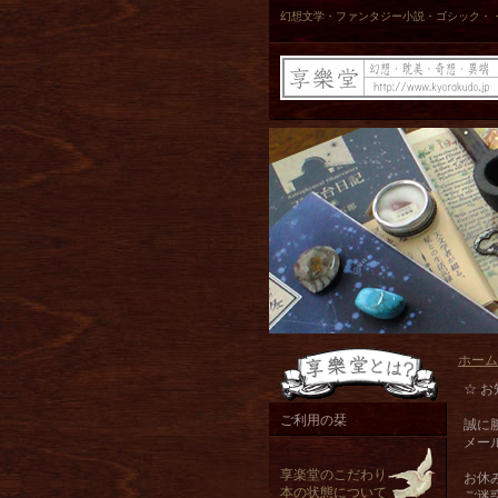
幻想文学・ファンタジー小説・ゴシック・
ホーム
☆ お
ご利用の栞
誠に
メー
享楽堂のこだわり
お休
本の状態について
ご迷