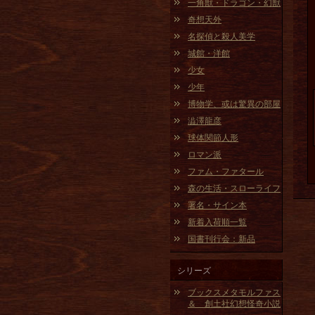
一角獣・ドラゴン・幻獣
奇想天外
名探偵と殺人美学
城館・洋館
少女
少年
博物学、或は驚異の部屋
澁澤龍彦
球体関節人形
ロマン派
ファム・ファタール
森の生活・スローライフ
署名・サイン本
新着入荷順一覧
国書刊行会：新品
シリーズ
ブックスメタモルファス
＆ 創土社幻想怪奇小説