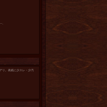
―、
アリ。表紙に少スレ・少汚