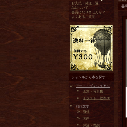
お支払・発送・返
書
品について
会員になりませんか？
よくあるご質問
ジャンルから本を探す
アート・ヴィジュアル
画集・写真集
イラスト・絵本etc
幻想文学
海外
国内
評論・思想