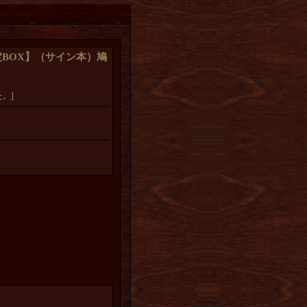
BOX】（サイン本）鳩
。]