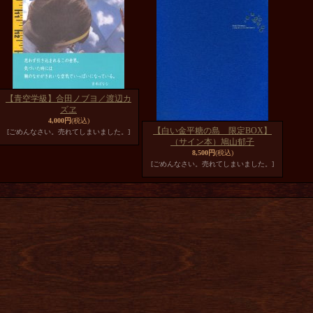
【青空学級】合田ノブヨ／渡辺カ
ズヱ
4,000円
(税込)
【白い金平糖の島 限定BOX】
[ごめんなさい。売れてしまいました。]
（サイン本）鳩山郁子
8,500円
(税込)
[ごめんなさい。売れてしまいました。]