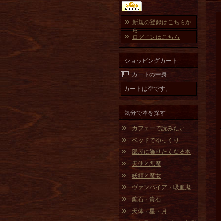
新規の登録はこちらか
ら
ログインはこちら
ショッピングカート
カートの中身
カートは空です。
気分で本を探す
カフェーで読みたい
ベッドでゆっくり
部屋に飾りたくなる本
天使と悪魔
妖精と魔女
ヴァンパイア・吸血鬼
鉱石・貴石
天体・星・月