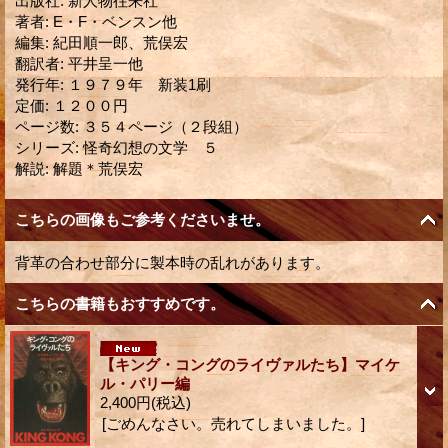
出版社
:
新人物往来社
著者
:
E・F・ベンスン他
編集
:
紀田順一郎、荒俣宏
翻訳者
:
平井呈一他
発行年
:
１９７９年 新装1刷
定価
:
１２００円
ページ数
:
３５４ページ（２段組）
シリーズ
:
怪奇幻想の文学 ５
解説
:
解題＊荒俣宏
こちらの画像もご参考くださいませ。
背革の合わせ部分に製本時の乱れがあります。
こちらの書籍もおすすめです。
【キング・コングのライヴァルたち】マイケ
ル・パリー編
2,400円
(税込)
[ごめんなさい。売れてしまいました。]