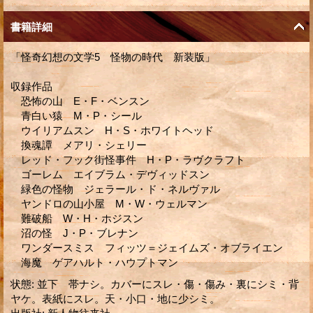
書籍詳細
「怪奇幻想の文学5 怪物の時代 新装版」
収録作品
恐怖の山 E・F・ベンスン
青白い猿 M・P・シール
ウイリアムスン H・S・ホワイトヘッド
換魂譚 メアリ・シェリー
レッド・フック街怪事件 H・P・ラヴクラフト
ゴーレム エイブラム・デヴィッドスン
緑色の怪物 ジェラール・ド・ネルヴァル
ヤンドロの山小屋 M・W・ウェルマン
難破船 W・H・ホジスン
沼の怪 J・P・ブレナン
ワンダースミス フィッツ＝ジェイムズ・オブライエン
海魔 ゲアハルト・ハウプトマン
状態
:
並下 帯ナシ。カバーにスレ・傷・傷み・裏にシミ・背
ヤケ。表紙にスレ。天・小口・地に少シミ。