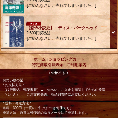
[ごめんなさい。売れてしまいました。]
【恐怖小説史】エディス・バークヘッド
2,600円
(税込)
[ごめんなさい。売れてしまいました。]
ホーム
|
ショッピングカート
特定商取引法表示
|
ご利用案内
PCサイト
お買い物の栞
* お支払方法 *
（銀行振込、郵便振替）→ 先払い。ご入金を確認してからの発送
（代引き）→ ご注文後発送、商品到着時にお支払ください。
――――――――――――――――――――――――――――
* 送料・発送方法 *
送料 300円（一度のご注文につき何冊でも）
発送方法 通常は郵便局のゆうメールにて発送します。
――――――――――――――――――――――――――――