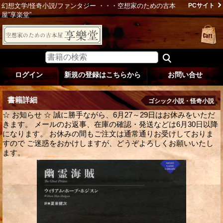
幻想文学/怪奇小説/ファンタジー ・・・空想家のための古本
PCサイト
屋”享楽堂”
ログイン
新規の登録はこちらから
お問い合せ
書籍詳細
ゴシック小説・怪奇小説
☆ お知らせ ☆ 誠に勝手ながら、6月27～29日はお休みをいただ
きます。 メールのお返事、在庫の確認・発送などは6月30日以降
になります。 お休みの間もご注文は通常通りお受けしておりま
すので ご迷惑をおかけしますが、どうぞよろしくお願いいたし
ます。