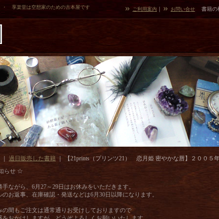
・・ 享楽堂は空想家のための古本屋です
｜
書籍の
ご利用案内
お問い合せ
｜
過日販売した書籍
｜
【21prints（プリンツ21） 恋月姫 密やかな唇】２００５
知らせ ☆
勝手ながら、6月27～29日はお休みをいただきます。
ルのお返事、在庫確認・発送などは6月30日以降になります。
みの間もご注文は通常通りお受けしておりますので
惑をおかけしますが、どうぞよろしくお願いいたします。