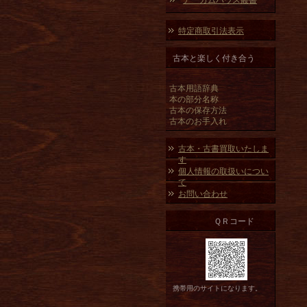
アーカムハウス叢書
特定商取引法表示
古本と楽しく付き合う
古本用語辞典
本の部分名称
古本の保存方法
古本のお手入れ
古本・古書買取いたしま
す
個人情報の取扱いについ
て
お問い合わせ
ＱＲコード
携帯用のサイトになります。