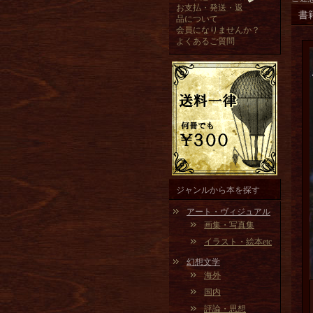
お支払・発送・返
書
品について
会員になりませんか？
よくあるご質問
ジャンルから本を探す
アート・ヴィジュアル
画集・写真集
イラスト・絵本etc
幻想文学
海外
国内
評論・思想