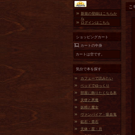
こ
新規の登録はこちらか
ら
ログインはこちら
ショッピングカート
カートの中身
カートは空です。
気分で本を探す
カフェーで読みたい
ベッドでゆっくり
部屋に飾りたくなる本
天使と悪魔
妖精と魔女
ヴァンパイア・吸血鬼
鉱石・貴石
天体・星・月