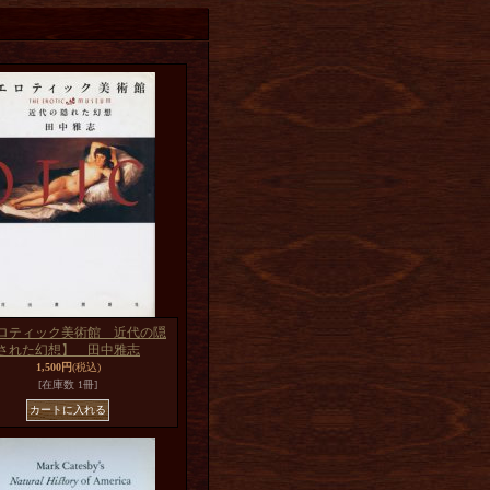
ロティック美術館 近代の隠
された幻想】 田中雅志
1,500円
(税込)
[在庫数 1冊]