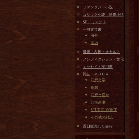
ファンタジー小説
ゴシック小説・怪奇小説
SF・ミステリ
一般文芸書
海外
国内
魔術・占術・オカルト
ノンフィクション・文化
エッセイ・実用書
雑誌・ＭＯＯＫ
幻想文学
夜想
幻想と怪奇
芸術新潮
STUDIO VOICE
その他の雑誌
過日販売した書籍