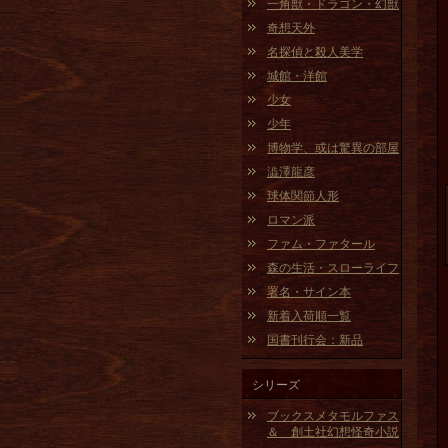
一角獣・ドラゴン・幻獣
奇想天外
名探偵と殺人美学
城館・洋館
少女
少年
博物学、或は驚異の部屋
澁澤龍彦
球体関節人形
ロマン派
ファム・ファタール
森の生活・スローライフ
署名・サイン本
新着入荷順一覧
国書刊行会：新品
シリーズ
ブックスメタモルファス
＆ 創土社幻想怪奇小説