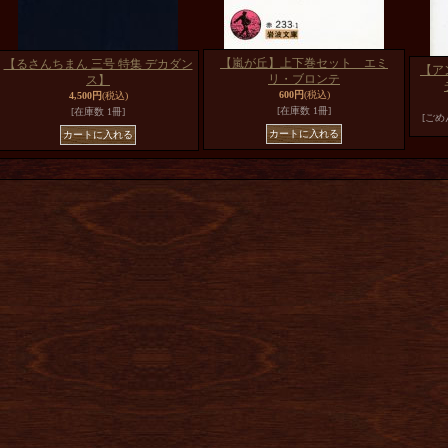
【嵐が丘】上下巻セット エミ
【るさんちまん 三号 特集 デカダン
【ア
リ・ブロンテ
ス】
600円
(税込)
4,500円
(税込)
[在庫数 1冊]
[在庫数 1冊]
[ご