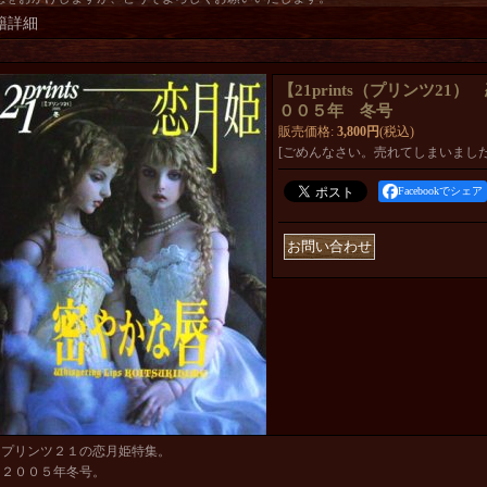
籍詳細
【21prints（プリンツ21
００５年 冬号
販売価格
:
3,800円
(税込)
[ごめんなさい。売れてしまいました
Facebookでシェア
プリンツ２１の恋月姫特集。
２００５年冬号。