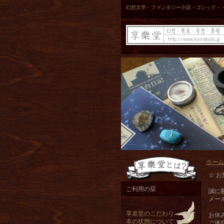
幻想文学・ファンタジー小説・ゴシック・
ホーム
☆ お
ご利用の栞
誠に
メー
享楽堂のこだわり
お休
本の状態について
ご迷