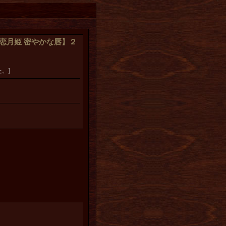
） 恋月姫 密やかな唇】２
。]