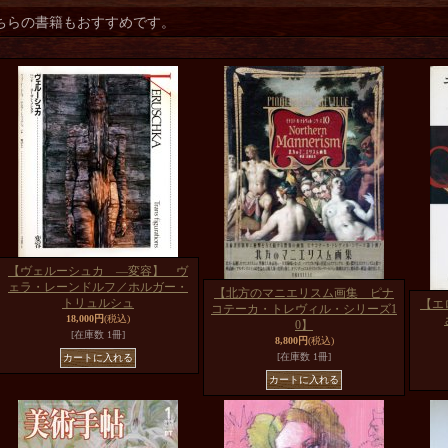
ちらの書籍もおすすめです。
【ヴェルーシュカ ―変容】 ヴ
ェラ・レーンドルフ／ホルガー・
【北方のマニエリスム画集 ピナ
トリュルシュ
【エ
コテーカ・トレヴィル・シリーズ1
18,000円
(税込)
0】
[在庫数 1冊]
8,800円
(税込)
[在庫数 1冊]