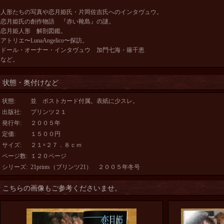
人形たちの写真や恋月姫氏・片岡佐吉氏へのインタヴュウ。
恋月姫氏の創作物語 『赤い靴島』の謎。
恋月姫人形 解剖図鑑。
アトリエ〜LunaAngelico〜探訪。
ドール・オーナー・インタヴュウ 加門七海・篠千恵
など。
状態・奥付けなど
状態
:
並 ポストカード付属。表紙に少スレ。
出版社
:
プリンツ２１
発行年
:
２００５年
定価
:
１５００円
サイズ
:
２１×２７．８ｃｍ
ページ数
:
１２０ページ
シリーズ
:
21prints（プリンツ21） ２００５年冬号
こちらの画像もご参考くださいませ。