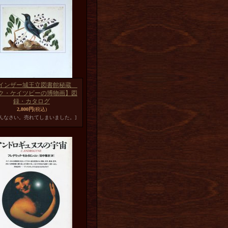
インザー城王立図書館秘蔵
ク・ケイツビーの博物画】図
録・カタログ
2,800円
(税込)
めんなさい。売れてしまいました。]