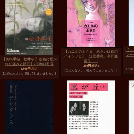
【ウ
【カエルの王さま あるいは鉄の
マー
ハインリヒ】 江國香織／宇野亜
【美術手帖 松井冬子 絵画に描か
喜良
れた痛みと贖罪】2008年1月号
300円
(税込)
1,900円
(税込)
[ご
[ごめんなさい。売れてしまいました。]
[ごめんなさい。売れてしまいました。]