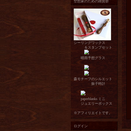
空想家のための雑貨群
シーリングワックス
＆スタンプセット
晴雨予想グラス
森モチーフのシルエット
振子時計
paperblanks ミニ
ジュエリーボックス
※アフィリエイトです。
ログイン