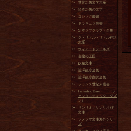
世界幻想文学大系
怪奇幻想の文学
ゴシック叢書
ドラキュラ叢書
定本ラブクラフト全集
ク・リトル・リトル神話
大系
ウィアードテールズ
書物の王国
妖精文庫
澁澤龍彦全集
澁澤龍彦翻訳全集
フランス世紀末叢書
Fantasteic Dazen （フ
ァンタスティック・ダズ
ン）
サンリオ／サンリオSF
文庫
ソノラマ文庫海外シリー
ズ