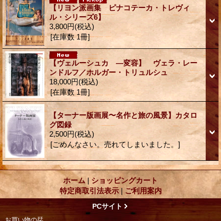
【リヨン派画集 ピナコテーカ・トレヴィ
ル・シリーズ6】
3,800円
(税込)
[在庫数 1冊]
【ヴェルーシュカ ―変容】 ヴェラ・レー
ンドルフ／ホルガー・トリュルシュ
18,000円
(税込)
[在庫数 1冊]
【ターナー版画展〜名作と旅の風景】カタロ
グ図録
2,500円
(税込)
[ごめんなさい。売れてしまいました。]
ホーム
|
ショッピングカート
特定商取引法表示
|
ご利用案内
PCサイト
お買い物の栞