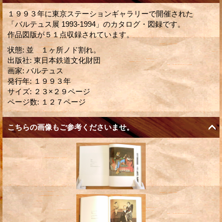
１９９３年に東京ステーションギャラリーで開催された
「バルテュス展 1993-1994」のカタログ・図録です。
作品図版が５１点収録されています。
状態
:
並 １ヶ所ノド割れ。
出版社
:
東日本鉄道文化財団
画家
:
バルテュス
発行年
:
１９９３年
サイズ
:
２３×２９ページ
ページ数
:
１２７ページ
こちらの画像もご参考くださいませ。