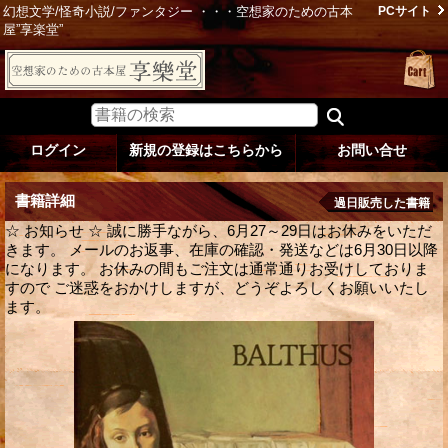
幻想文学/怪奇小説/ファンタジー ・・・空想家のための古本
PCサイト
屋”享楽堂”
ログイン
新規の登録はこちらから
お問い合せ
書籍詳細
過日販売した書籍
☆ お知らせ ☆ 誠に勝手ながら、6月27～29日はお休みをいただ
きます。 メールのお返事、在庫の確認・発送などは6月30日以降
になります。 お休みの間もご注文は通常通りお受けしておりま
すので ご迷惑をおかけしますが、どうぞよろしくお願いいたし
ます。