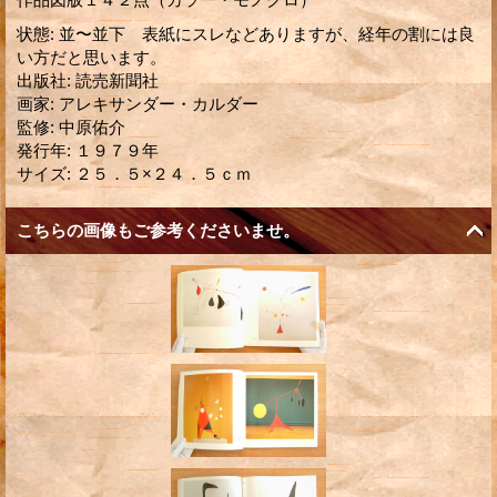
状態
:
並〜並下 表紙にスレなどありますが、経年の割には良
い方だと思います。
出版社
:
読売新聞社
画家
:
アレキサンダー・カルダー
監修
:
中原佑介
発行年
:
１９７９年
サイズ
:
２５．５×２４．５ｃｍ
こちらの画像もご参考くださいませ。