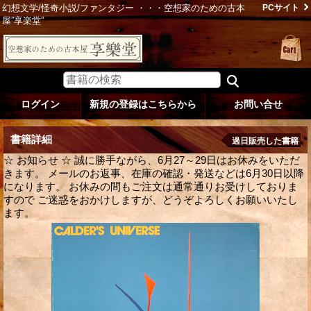
幻想文学/怪奇小説/ファンタジー ・・・空想家のための古本
PCサイト
屋”享楽堂”
ログイン
新規の登録はこちらから
お問い合せ
書籍詳細
過日販売した書籍
☆ お知らせ ☆ 誠に勝手ながら、6月27～29日はお休みをいただ
きます。 メールのお返事、在庫の確認・発送などは6月30日以降
になります。 お休みの間もご注文は通常通りお受けしておりま
すので ご迷惑をおかけしますが、どうぞよろしくお願いいたし
ます。