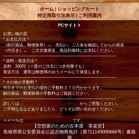
ホーム
|
ショッピングカート
特定商取引法表示
|
ご利用案内
PCサイト
お買い物の栞
* お支払方法 *
（銀行振込、郵便振替）→ 先払い。ご入金を確認してからの発送
（代引き）→ ご注文後発送、商品到着時にお支払ください。
――――――――――――――――――――――――――――
* 送料・発送方法 *
送料 300円（一度のご注文につき何冊でも）
発送方法 通常は郵便局のゆうメールにて発送します。
――――――――――――――――――――――――――――
* その他の手数料 *
代引きでのお支払の場合に手数料３７０円かかります。
銀行振込、郵便振替の手数料はご負担ください。
――――――――――――――――――――――――――――
詳しくは
「お支払・発送・返品について」
からご照覧ください。
ご不明な点などありましたら、どうぞお問い合わせください。
⇒お問い合わせ欄はこちらです。
⇒メールは
bookseller@kyorakudo.jp
です。
【空想家のための古本屋 享楽堂】
島根県県公安委員会公認古物商免許（第711149000666号）書籍
商