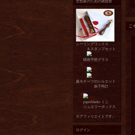
空想家のための雑貨群
こ
シーリングワックス
＆スタンプセット
晴雨予想グラス
森モチーフのシルエット
振子時計
paperblanks ミニ
ジュエリーボックス
※アフィリエイトです。
ログイン