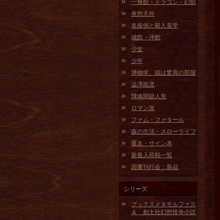
一角獣・ドラゴン・幻獣
奇想天外
名探偵と殺人美学
城館・洋館
少女
少年
博物学、或は驚異の部屋
澁澤龍彦
球体関節人形
ロマン派
ファム・ファタール
森の生活・スローライフ
署名・サイン本
新着入荷順一覧
国書刊行会：新品
シリーズ
ブックスメタモルファス
＆ 創土社幻想怪奇小説