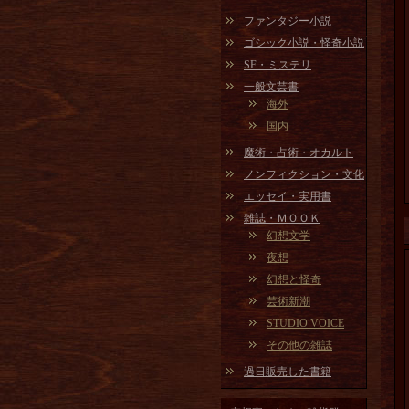
ファンタジー小説
ゴシック小説・怪奇小説
SF・ミステリ
一般文芸書
海外
国内
魔術・占術・オカルト
ノンフィクション・文化
エッセイ・実用書
雑誌・ＭＯＯＫ
幻想文学
夜想
幻想と怪奇
芸術新潮
STUDIO VOICE
その他の雑誌
過日販売した書籍