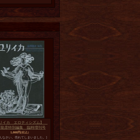
リイカ エロティシズム】
澤龍彦特別編集 臨時増刊号
1,000円
(税込)
めんなさい。売れてしまいました。]