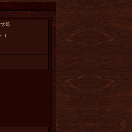
羊太郎
。]