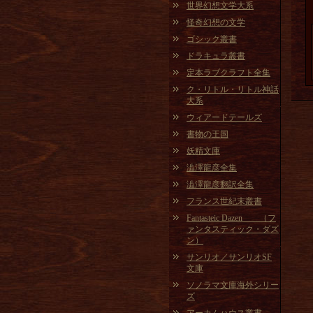
世界幻想文学大系
怪奇幻想の文学
ゴシック叢書
ドラキュラ叢書
定本ラブクラフト全集
ク・リトル・リトル神話
大系
ウィアードテールズ
書物の王国
妖精文庫
澁澤龍彦全集
澁澤龍彦翻訳全集
フランス世紀末叢書
Fantasteic Dazen （フ
ァンタスティック・ダズ
ン）
サンリオ／サンリオSF
文庫
ソノラマ文庫海外シリー
ズ