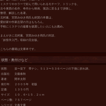
ミステリやホラーで好んで用いられるモチーフ、トリックを、
古今東西の名作、奇作から映画、落語に至るまで渉猟し、
整理、解説した名著。
北村薫、宮部みゆき両氏も絶賛の本書は、
愛好家や作家志望の方はもちろん、
手軽にミステリの蘊蓄を披露したい人にもお薦め。
まえがきに北村薫、宮部みゆき両氏の対談、
「妖怪学入門」収録の完全版。
こちらの書籍は文庫本です。
状態・奥付けなど
状態
:
並〜並下 帯ナシ。５１３〜５３６ページの下側に折れ跡。
出版社
:
文藝春秋
著者
:
間羊太郎
発行年
:
２００５年 初版
定価
:
１３５０円
サイズ
:
１０．６×１５．２ｃｍ
ページ数
:
７５７ページ
シリーズ
:
文春文庫