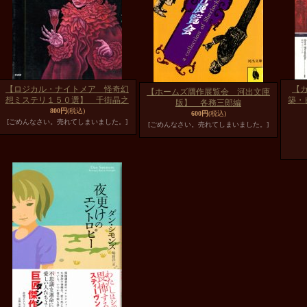
【ロジカル・ナイトメア 怪奇幻
【
【ホームズ贋作展覧会 河出文庫
想ミステリ１５０選】 千街晶之
築・
版】 各務三郎編
800円
(税込)
600円
(税込)
[ごめんなさい。売れてしまいました。]
[ごめんなさい。売れてしまいました。]