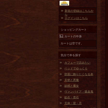
新規の登録はこちらか
ら
ログインはこちら
ショッピングカート
カートの中身
カートは空です。
気分で本を探す
カフェーで読みたい
ベッドでゆっくり
部屋に飾りたくなる本
天使と悪魔
妖精と魔女
ヴァンパイア・吸血鬼
鉱石・貴石
天体・星・月