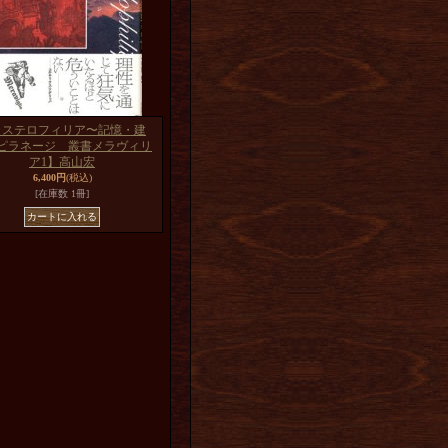
カステロフィリア〜記憶・建
ピラネージ 叢書メラヴィリ
ア1】高山宏
6,400円
(税込)
[在庫数 1冊]