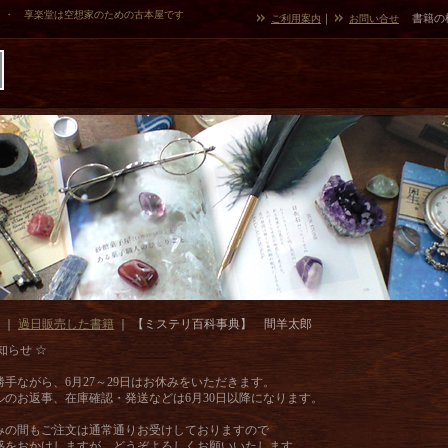
・・ 享楽堂は空想家のための古本屋です
｜
書籍の
ご利用案内
お問い合せ
｜
過日販売した書籍
｜
【ミステリ百科事典】 間羊太郎
知らせ ☆
勝手ながら、6月27～29日はお休みをいただきます。
ルのお返事、在庫確認・発送などは6月30日以降になります。
みの間もご注文は通常通りお受けしておりますので
惑をおかけしますが、どうぞよろしくお願いいたします。