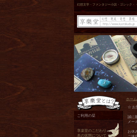
幻想文学・ファンタジー小説・ゴシック・
ホーム
☆ お
ご利用の栞
誠に
メー
享楽堂のこだわり
お休
本の状態について
ご迷