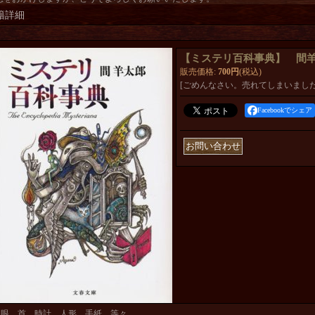
籍詳細
【ミステリ百科事典】 間
販売価格
:
700円
(税込)
[ごめんなさい。売れてしまいました
Facebookでシェア
眼、首、時計、人形、手紙…等々、