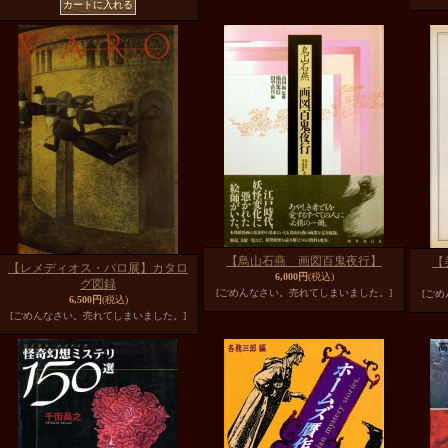
【鳥山石燕 画図百鬼夜行】
【
【レメディオス・バロ展】カタロ
6,000円
(税込)
グ図録
[ごめんなさい。売れてしまいました。]
[ご
6,500円
(税込)
[ごめんなさい。売れてしまいました。]