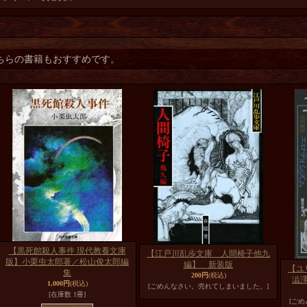
ちらの書籍もおすすめです。
【黒死館殺人事件 現代教養文庫
【江戸川乱歩文庫 人間椅子他九
版】小栗虫太郎著／松山俊太郎編
編】 新装版
【ユ
集
200円
(税込)
澁
1,000円
(税込)
[ごめんなさい。売れてしまいました。]
[在庫数 1冊]
[ご