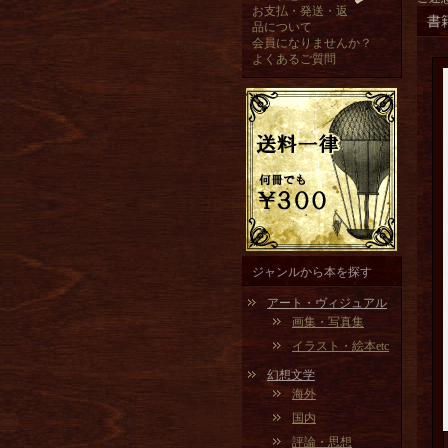
お支払・発送・返
書
品について
会員になりませんか？
よくあるご質問
ジャンルから本を探す
アート・ヴィジュアル
画集・写真集
イラスト・絵本etc
幻想文学
海外
国内
評論・思想