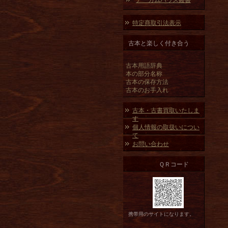
アーカムハウス叢書
特定商取引法表示
古本と楽しく付き合う
古本用語辞典
本の部分名称
古本の保存方法
古本のお手入れ
古本・古書買取いたしま
す
個人情報の取扱いについ
て
お問い合わせ
ＱＲコード
携帯用のサイトになります。