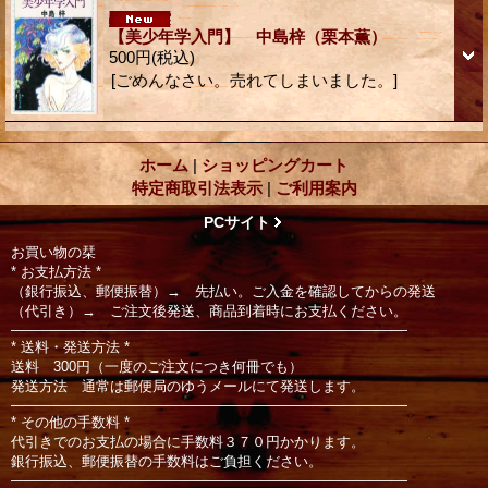
【美少年学入門】 中島梓（栗本薫）
500円
(税込)
[ごめんなさい。売れてしまいました。]
ホーム
|
ショッピングカート
特定商取引法表示
|
ご利用案内
PCサイト
お買い物の栞
* お支払方法 *
（銀行振込、郵便振替）→ 先払い。ご入金を確認してからの発送
（代引き）→ ご注文後発送、商品到着時にお支払ください。
――――――――――――――――――――――――――――
* 送料・発送方法 *
送料 300円（一度のご注文につき何冊でも）
発送方法 通常は郵便局のゆうメールにて発送します。
――――――――――――――――――――――――――――
* その他の手数料 *
代引きでのお支払の場合に手数料３７０円かかります。
銀行振込、郵便振替の手数料はご負担ください。
――――――――――――――――――――――――――――