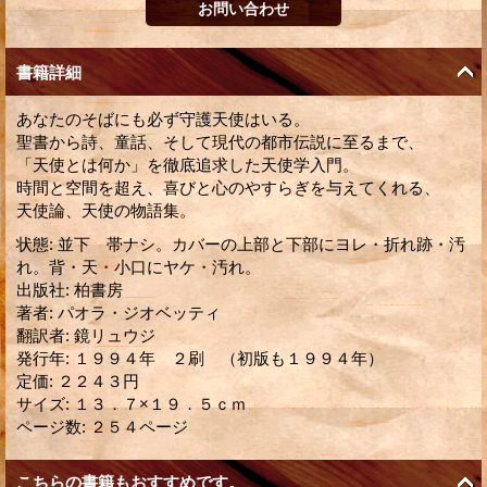
書籍詳細
あなたのそばにも必ず守護天使はいる。
聖書から詩、童話、そして現代の都市伝説に至るまで、
「天使とは何か」を徹底追求した天使学入門。
時間と空間を超え、喜びと心のやすらぎを与えてくれる、
天使論、天使の物語集。
状態
:
並下 帯ナシ。カバーの上部と下部にヨレ・折れ跡・汚
れ。背・天・小口にヤケ・汚れ。
出版社
:
柏書房
著者
:
パオラ・ジオベッティ
翻訳者
:
鏡リュウジ
発行年
:
１９９４年 ２刷 （初版も１９９４年）
定価
:
２２４３円
サイズ
:
１３．７×１９．５ｃｍ
ページ数
:
２５４ページ
こちらの書籍もおすすめです。