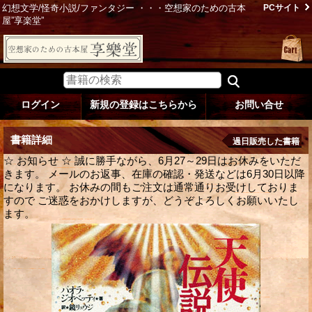
幻想文学/怪奇小説/ファンタジー ・・・空想家のための古本
PCサイト
屋”享楽堂”
ログイン
新規の登録はこちらから
お問い合せ
書籍詳細
過日販売した書籍
☆ お知らせ ☆ 誠に勝手ながら、6月27～29日はお休みをいただ
きます。 メールのお返事、在庫の確認・発送などは6月30日以降
になります。 お休みの間もご注文は通常通りお受けしておりま
すので ご迷惑をおかけしますが、どうぞよろしくお願いいたし
ます。