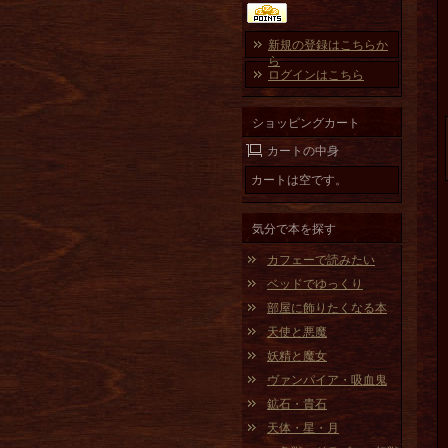
新規の登録はこちらか
ら
ログインはこちら
ショッピングカート
カートの中身
カートは空です。
気分で本を探す
カフェーで読みたい
ベッドでゆっくり
部屋に飾りたくなる本
天使と悪魔
妖精と魔女
ヴァンパイア・吸血鬼
鉱石・貴石
天体・星・月