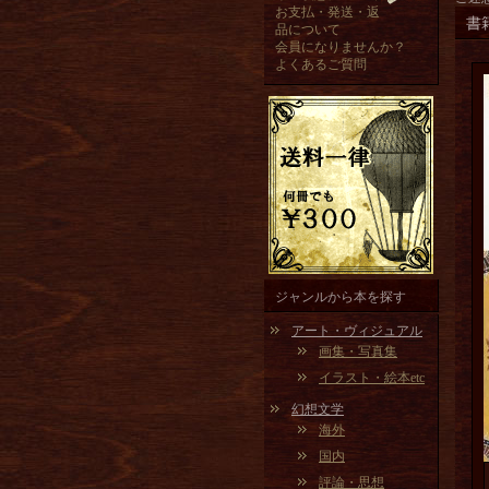
お支払・発送・返
書
品について
会員になりませんか？
よくあるご質問
ジャンルから本を探す
アート・ヴィジュアル
画集・写真集
イラスト・絵本etc
幻想文学
海外
国内
評論・思想