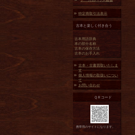
アーカムハウス叢書
特定商取引法表示
古本と楽しく付き合う
古本用語辞典
本の部分名称
古本の保存方法
古本のお手入れ
古本・古書買取いたしま
す
個人情報の取扱いについ
て
お問い合わせ
ＱＲコード
携帯用のサイトになります。