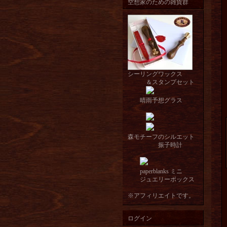
空想家のための雑貨群
シーリングワックス
＆スタンプセット
晴雨予想グラス
森モチーフのシルエット
振子時計
paperblanks ミニ
ジュエリーボックス
※アフィリエイトです。
ログイン