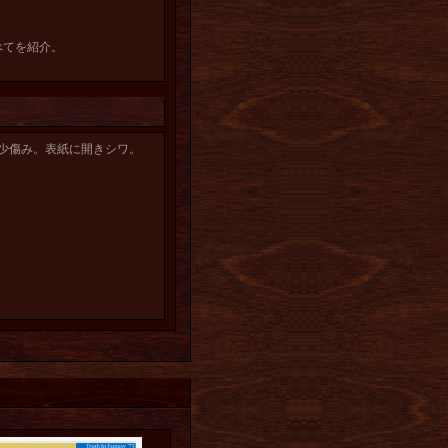
べてを紹介。
少傷み。表紙に開きシワ。