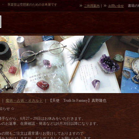
・・ 享楽堂は空想家のための古本屋です
｜
書籍の
ご利用案内
お問い合せ
｜
魔術・占術・オカルト
｜
【天使 Truth In Fantasy】真野隆也
知らせ ☆
勝手ながら、6月27～29日はお休みをいただきます。
ルのお返事、在庫確認・発送などは6月30日以降になります。
みの間もご注文は通常通りお受けしておりますので
惑をおかけしますが、どうぞよろしくお願いいたします。