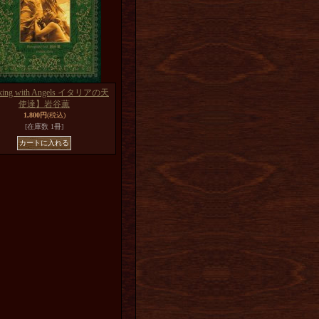
king with Angels イタリアの天
使達】岩谷薫
1,800円
(税込)
[在庫数 1冊]