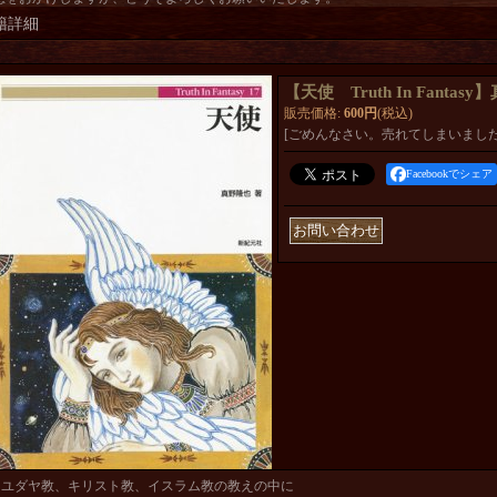
籍詳細
【天使 Truth In Fantas
販売価格
:
600円
(税込)
[ごめんなさい。売れてしまいました
Facebookでシェア
ユダヤ教、キリスト教、イスラム教の教えの中に