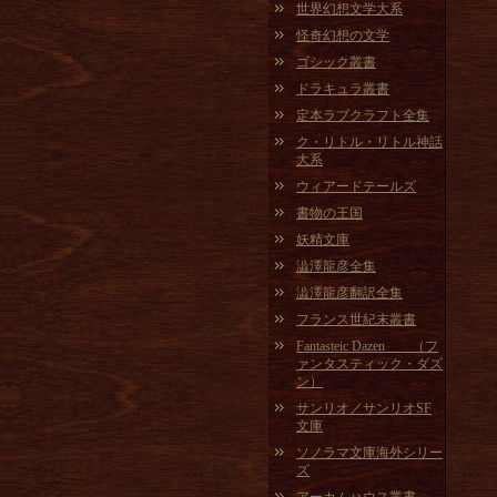
世界幻想文学大系
怪奇幻想の文学
ゴシック叢書
ドラキュラ叢書
定本ラブクラフト全集
ク・リトル・リトル神話
大系
ウィアードテールズ
書物の王国
妖精文庫
澁澤龍彦全集
澁澤龍彦翻訳全集
フランス世紀末叢書
Fantasteic Dazen （フ
ァンタスティック・ダズ
ン）
サンリオ／サンリオSF
文庫
ソノラマ文庫海外シリー
ズ