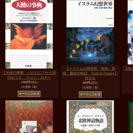
【イスラム幻想世界 怪物・英
【海の神
【天使の事典 バビロニアから現
雄・魔術の物語 Truth In Fantasy】
代まで 】 ジョン・ロナー
桂令夫
1,800円
(税込)
800円
(税込)
[在庫数 1冊]
[在庫数 1冊]