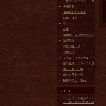
一角獣・ドラゴン・幻獣
奇想天外
名探偵と殺人美学
城館・洋館
少女
少年
博物学、或は驚異の部屋
澁澤龍彦
球体関節人形
ロマン派
ファム・ファタール
森の生活・スローライフ
署名・サイン本
新着入荷順一覧
国書刊行会：新品
シリーズ
ブックスメタモルファス
＆ 創土社幻想怪奇小説