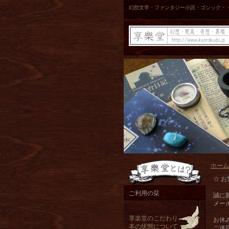
幻想文学・ファンタジー小説・ゴシック・
ホーム
☆ お
ご利用の栞
誠に
メー
享楽堂のこだわり
お休
本の状態について
ご迷