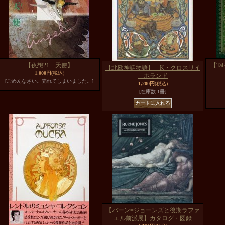
【夜想21 天使】
【Tal
【北欧神話物語】 K・クロスリイ
1,000円
(税込)
－ホランド
[ごめんなさい。売れてしまいました。]
1,200円
(税込)
[在庫数 1冊]
【バーン=ジョーンズと後期ラファ
エル前派展】カタログ・図録