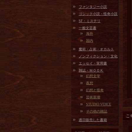
ファンタジー小説
ゴシック小説・怪奇小説
SF・ミステリ
一般文芸書
海外
国内
魔術・占術・オカルト
ノンフィクション・文化
エッセイ・実用書
雑誌・ＭＯＯＫ
幻想文学
夜想
幻想と怪奇
芸術新潮
STUDIO VOICE
その他の雑誌
こ
過日販売した書籍