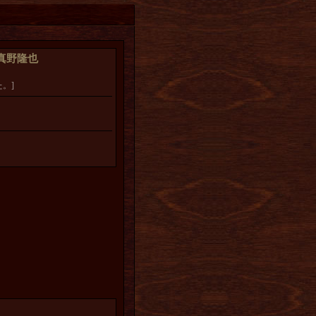
y】真野隆也
。]