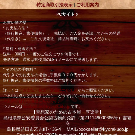
特定商取引法表示
|
ご利用案内
PCサイト
お買い物の栞
* お支払方法 *
（銀行振込、郵便振替）→ 先払い。ご入金を確認してからの発送
（代引き）→ ご注文後発送、商品到着時にお支払ください。
――――――――――――――――――――――――――――
* 送料・発送方法 *
送料 300円（一度のご注文につき何冊でも）
発送方法 通常は郵便局のゆうメールにて発送します。
――――――――――――――――――――――――――――
* その他の手数料 *
代引きでのお支払の場合に手数料３７０円かかります。
銀行振込、郵便振替の手数料はご負担ください。
――――――――――――――――――――――――――――
詳しくは
「お支払・発送・返品について」
からご照覧ください。
ご不明な点などありましたら、どうぞお問い合わせください。
⇒お問い合わせ欄はこちらです。
⇒メールは
bookseller@kyorakudo.jp
です。
【空想家のための古本屋 享楽堂】
島根県県公安委員会公認古物商免許（第711149000666号）書籍
商
島根県益田市乙吉町イ36‐4 MAIL/bookseller@kyorakudo.jp
Copyright (C) 2007 kyorakudo. All Rights Reserved.