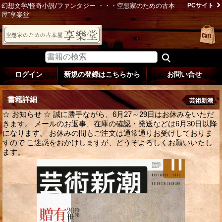
幻想文学/怪奇小説/ファンタジー ・・・空想家のための古本
PCサイト
屋”享楽堂”
ログイン
新規の登録はこちらから
お問い合せ
書籍詳細
芸術新潮
☆ お知らせ ☆ 誠に勝手ながら、6月27～29日はお休みをいただ
きます。 メールのお返事、在庫の確認・発送などは6月30日以降
になります。 お休みの間もご注文は通常通りお受けしておりま
すので ご迷惑をおかけしますが、どうぞよろしくお願いいたし
ます。