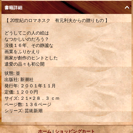
書籍詳細
【 20世紀のロマネスク 有元利夫からの贈りもの 】
どうしてこの人の絵は
なつかしいのだろう？
没後１６年、その静謐な
画業をふりかえり
画家が創作のヒントとした
遺愛の品々も初公開
状態
:
並
出版社
:
新潮社
発行年
:
２００１年１１月
定価
:
１２００円
サイズ
:
２１×２８．３ ｃｍ
ページ数
:
１３６ページ
シリーズ
:
芸術新潮
ホーム
|
ショッピングカート