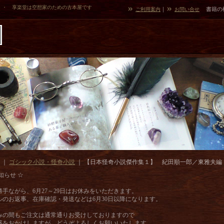
・・ 享楽堂は空想家のための古本屋です
｜
書籍の
ご利用案内
お問い合せ
｜
ゴシック小説・怪奇小説
｜
【日本怪奇小説傑作集１】 紀田順一郎／東雅夫編
知らせ ☆
勝手ながら、6月27～29日はお休みをいただきます。
ルのお返事、在庫確認・発送などは6月30日以降になります。
みの間もご注文は通常通りお受けしておりますので
惑をおかけしますが、どうぞよろしくお願いいたします。