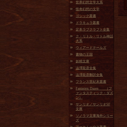
世界幻想文学大系
怪奇幻想の文学
ゴシック叢書
ドラキュラ叢書
定本ラブクラフト全集
ク・リトル・リトル神話
大系
ウィアードテールズ
書物の王国
妖精文庫
澁澤龍彦全集
澁澤龍彦翻訳全集
フランス世紀末叢書
Fantasteic Dazen （フ
ァンタスティック・ダズ
ン）
サンリオ／サンリオSF
文庫
ソノラマ文庫海外シリー
ズ