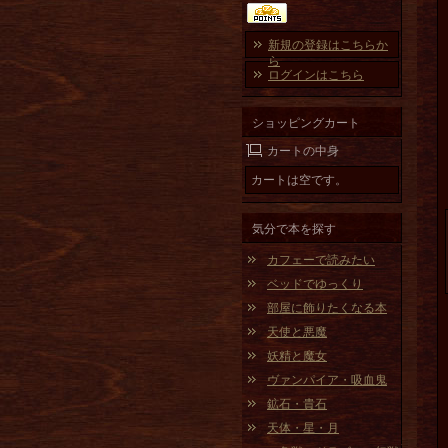
新規の登録はこちらか
ら
ログインはこちら
ショッピングカート
カートの中身
カートは空です。
気分で本を探す
カフェーで読みたい
ベッドでゆっくり
部屋に飾りたくなる本
天使と悪魔
妖精と魔女
ヴァンパイア・吸血鬼
鉱石・貴石
天体・星・月