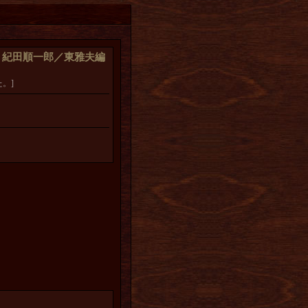
 紀田順一郎／東雅夫編
。]