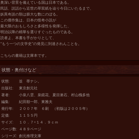
奥深い背景を備えている国は日本である。
民話、説話から近世の草双紙を辿り今日にいたるまで、
妖異奇談の類は膨大な数にのぼる。
この傑作集は、日本の怪奇小説が
最大限のおもしろさと多様性を発揮した、
明治以降の精華を選りすぐったものである。
読者よ、本書を手がかりとして、
“もう一つの文学史”の発見に到達されんことを。
こちらの書籍は文庫本です。
状態・奥付けなど
状態
:
並 帯ナシ。
出版社
:
東京創元社
著者
:
小泉八雲、泉鏡花、夏目漱石、村山槐多他
編集
:
紀田順一郎、東雅夫
発行年
:
２００７年 ６刷 （初版は２００５年）
定価
:
１１５５円
サイズ
:
１０．７×１４．９ｃｍ
ページ数
:
４８９ページ
シリーズ
:
創元推理文庫