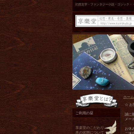
幻想文学・ファンタジー小説・ゴシック・
ホーム
☆ お
ご利用の栞
誠に
メー
享楽堂のこだわり
お休
本の状態について
ご迷