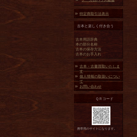
アーカムハウス叢書
特定商取引法表示
古本と楽しく付き合う
古本用語辞典
本の部分名称
古本の保存方法
古本のお手入れ
古本・古書買取いたしま
す
個人情報の取扱いについ
て
お問い合わせ
ＱＲコード
携帯用のサイトになります。