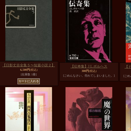
【日影丈吉全集５〜短篇小説２】
【伝奇集】J.L.ボルヘス
【
6,500円
(税込)
300円
(税込)
[在庫数 1冊]
[ごめんなさい。売れてしまいました。]
[ご