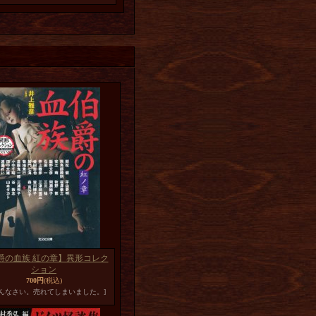
爵の血族 紅の章】異形コレク
ション
700円
(税込)
めんなさい。売れてしまいました。]