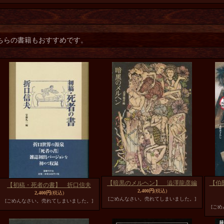
ちらの書籍もおすすめです。
【暗黒のメルヘン】 澁澤龍彦編
【伯
【初稿・死者の書】 折口信夫
2,400円
(税込)
2,400円
(税込)
[ごめんなさい。売れてしまいました。]
[ごめんなさい。売れてしまいました。]
[ご