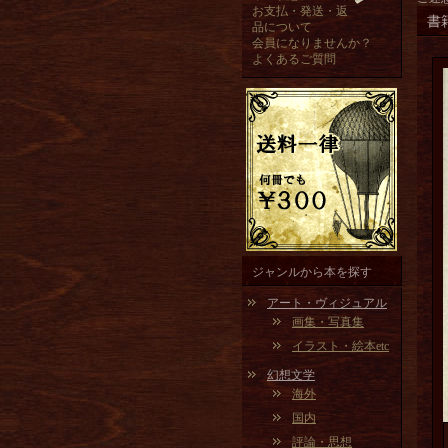
お支払・発送・返
書
品について
会員になりませんか？
よくあるご質問
ジャンルから本を探す
アート・ヴィジュアル
画集・写真集
イラスト・絵本etc
幻想文学
海外
国内
評論・思想