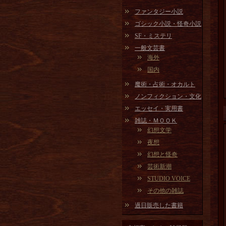
ファンタジー小説
ゴシック小説・怪奇小説
SF・ミステリ
一般文芸書
海外
国内
魔術・占術・オカルト
ノンフィクション・文化
エッセイ・実用書
雑誌・ＭＯＯＫ
幻想文学
夜想
幻想と怪奇
芸術新潮
STUDIO VOICE
その他の雑誌
過日販売した書籍