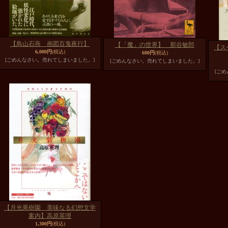
【鳥山石燕 画図百鬼夜行】
【「魔」の世界】 那谷敏郎
【ス
6,000円
(税込)
600円
(税込)
[ごめんなさい。売れてしまいました。]
[ごめんなさい。売れてしまいました。]
[ご
【月光果樹園 美味なる幻想文学
案内】高原英理
1,300円
(税込)