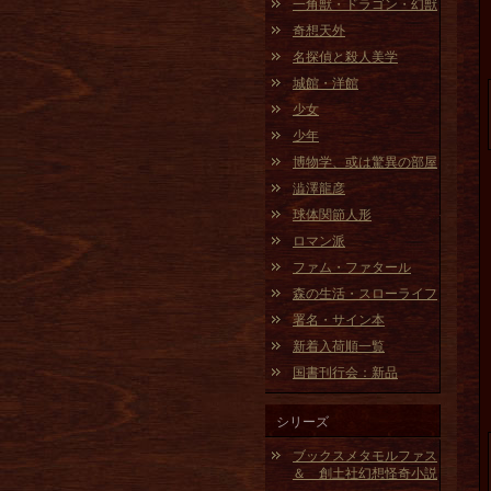
一角獣・ドラゴン・幻獣
奇想天外
名探偵と殺人美学
城館・洋館
少女
少年
博物学、或は驚異の部屋
澁澤龍彦
球体関節人形
ロマン派
ファム・ファタール
森の生活・スローライフ
署名・サイン本
新着入荷順一覧
国書刊行会：新品
シリーズ
ブックスメタモルファス
＆ 創土社幻想怪奇小説