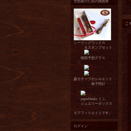
空想家のための雑貨群
こ
シーリングワックス
＆スタンプセット
晴雨予想グラス
森モチーフのシルエット
振子時計
paperblanks ミニ
ジュエリーボックス
※アフィリエイトです。
ログイン