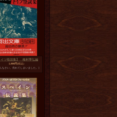
ドイツ怪談集】 種村季弘編
1,000円
(税込)
めんなさい。売れてしまいました。]