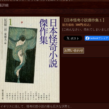
籍詳細
【日本怪奇小説傑作集１】
販売価格
:
500円
(税込)
[ごめんなさい。売れてしまいました
Facebookでシェア
イギリスに伍して、怪奇幻想小説の最も広大な沃野と、