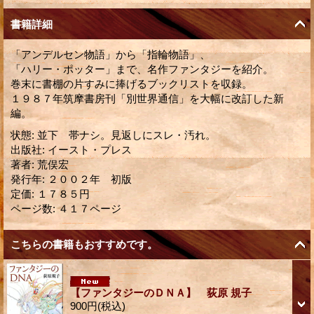
書籍詳細
「アンデルセン物語」から「指輪物語」、
「ハリー・ポッター」まで、名作ファンタジーを紹介。
巻末に書棚の片すみに捧げるブックリストを収録。
１９８７年筑摩書房刊「別世界通信」を大幅に改訂した新
編。
状態
:
並下 帯ナシ。見返しにスレ・汚れ。
出版社
:
イースト・プレス
著者
:
荒俣宏
発行年
:
２００２年 初版
定価
:
１７８５円
ページ数
:
４１７ページ
こちらの書籍もおすすめです。
【ファンタジーのＤＮＡ】 荻原 規子
900円
(税込)