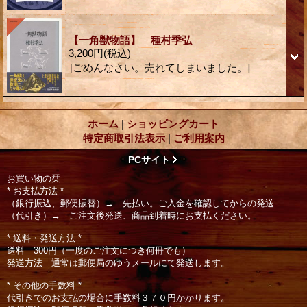
【一角獣物語】 種村季弘
3,200円
(税込)
[ごめんなさい。売れてしまいました。]
ホーム
|
ショッピングカート
特定商取引法表示
|
ご利用案内
PCサイト
お買い物の栞
* お支払方法 *
（銀行振込、郵便振替）→ 先払い。ご入金を確認してからの発送
（代引き）→ ご注文後発送、商品到着時にお支払ください。
――――――――――――――――――――――――――――
* 送料・発送方法 *
送料 300円（一度のご注文につき何冊でも）
発送方法 通常は郵便局のゆうメールにて発送します。
――――――――――――――――――――――――――――
* その他の手数料 *
代引きでのお支払の場合に手数料３７０円かかります。