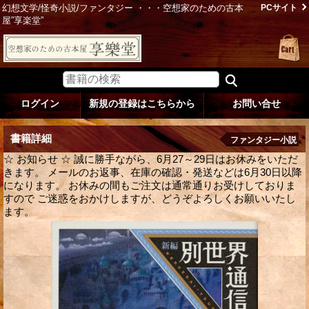
幻想文学/怪奇小説/ファンタジー ・・・空想家のための古本
PCサイト
屋”享楽堂”
ログイン
新規の登録はこちらから
お問い合せ
書籍詳細
ファンタジー小説
☆ お知らせ ☆ 誠に勝手ながら、6月27～29日はお休みをいただ
きます。 メールのお返事、在庫の確認・発送などは6月30日以降
になります。 お休みの間もご注文は通常通りお受けしておりま
すので ご迷惑をおかけしますが、どうぞよろしくお願いいたし
ます。