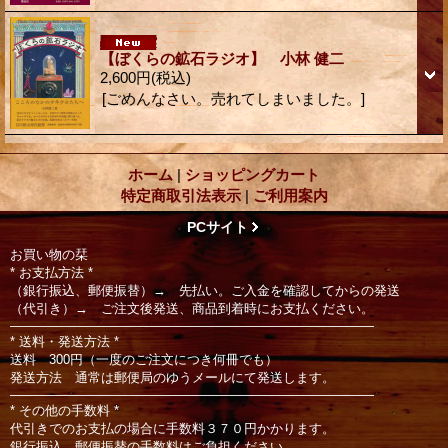
【ぼくらの鉱石ラジオ】 小林 健二
2,600円
(税込)
[ごめんなさい。売れてしまいました。]
ホーム
|
ショッピングカート
特定商取引法表示
|
ご利用案内
PCサイト
お買い物の栞
* お支払方法 *
（銀行振込、郵便振替）→ 先払い。ご入金を確認してからの発送
（代引き）→ ご注文後発送、商品到着時にお支払ください。
――――――――――――――――――――――――――――
* 送料・発送方法 *
送料 300円（一度のご注文につき何冊でも）
発送方法 通常は郵便局のゆうメールにて発送します。
――――――――――――――――――――――――――――
* その他の手数料 *
代引きでのお支払の場合に手数料３７０円かかります。
銀行振込、郵便振替の手数料はご負担ください。