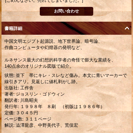
[ごめんなさい。売れてしまいました。]
書籍詳細
中国文明エジプト起源説、地下世界論、暗号論、
作曲コンピュータや幻燈器の発明など、
ルネサンス最大の幻想的科学者の奇怪で膨大な業績を、
140点余のオリジナル図版で紹介。
状態
:
並下 帯にキレ・スレなど傷み。本文に青いマーカーで
線引きアリ。見返しに値札剥がし跡。
出版社
:
工作舎
著者
:
ジョスリン・ゴドウィン
翻訳者
:
川島昭夫
発行年
:
１９９８年 ８刷 （初版は１９８６年）
定価
:
３０４５円
ページ数
:
３１１ページ
解説
:
澁澤龍彦、中野美代子、荒俣宏