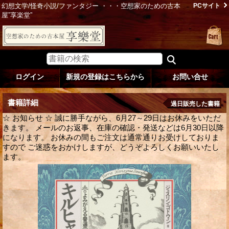
幻想文学/怪奇小説/ファンタジー ・・・空想家のための古本
PCサイト
屋”享楽堂”
ログイン
新規の登録はこちらから
お問い合せ
書籍詳細
過日販売した書籍
☆ お知らせ ☆ 誠に勝手ながら、6月27～29日はお休みをいただ
きます。 メールのお返事、在庫の確認・発送などは6月30日以降
になります。 お休みの間もご注文は通常通りお受けしておりま
すので ご迷惑をおかけしますが、どうぞよろしくお願いいたし
ます。