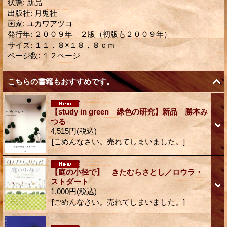
状態
:
新品
出版社
:
月兎社
画家
:
ユカワアツコ
発行年
:
２００９年 ２版（初版も２００９年）
サイズ
:
１１．８×１８．８ｃｍ
ページ数
:
１２ページ
こちらの書籍もおすすめです。
【study in green 緑色の研究】新品 勝本み
つる
4,515円
(税込)
[ごめんなさい。売れてしまいました。]
【庭の小径で】 きたむらさとし／ロウラ・
ストダート
1,000円
(税込)
[ごめんなさい。売れてしまいました。]