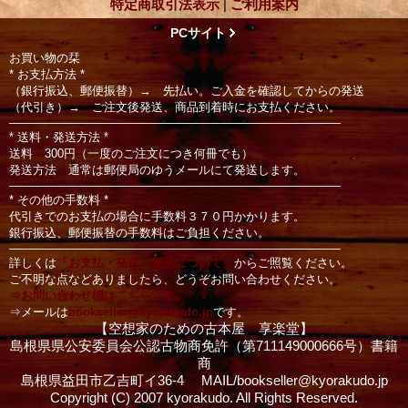
特定商取引法表示
|
ご利用案内
PCサイト
お買い物の栞
* お支払方法 *
（銀行振込、郵便振替）→ 先払い。ご入金を確認してからの発送
（代引き）→ ご注文後発送、商品到着時にお支払ください。
――――――――――――――――――――――――――――
* 送料・発送方法 *
送料 300円（一度のご注文につき何冊でも）
発送方法 通常は郵便局のゆうメールにて発送します。
――――――――――――――――――――――――――――
* その他の手数料 *
代引きでのお支払の場合に手数料３７０円かかります。
銀行振込、郵便振替の手数料はご負担ください。
――――――――――――――――――――――――――――
詳しくは
「お支払・発送・返品について」
からご照覧ください。
ご不明な点などありましたら、どうぞお問い合わせください。
⇒お問い合わせ欄はこちらです。
⇒メールは
bookseller@kyorakudo.jp
です。
【空想家のための古本屋 享楽堂】
島根県県公安委員会公認古物商免許（第711149000666号）書籍
商
島根県益田市乙吉町イ36‐4 MAIL/bookseller@kyorakudo.jp
Copyright (C) 2007 kyorakudo. All Rights Reserved.