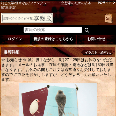
幻想文学/怪奇小説/ファンタジー ・・・空想家のための古本
PCサイト
屋”享楽堂”
ログイン
新規の登録はこちらから
お問い合せ
書籍詳細
イラスト・絵本etc
☆ お知らせ ☆ 誠に勝手ながら、6月27～29日はお休みをいただ
きます。 メールのお返事、在庫の確認・発送などは6月30日以降
になります。 お休みの間もご注文は通常通りお受けしておりま
すので ご迷惑をおかけしますが、どうぞよろしくお願いいたし
ます。