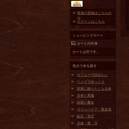
新規の登録はこちらか
ら
ログインはこちら
ショッピングカート
カートの中身
カートは空です。
気分で本を探す
カフェーで読みたい
ベッドでゆっくり
部屋に飾りたくなる本
天使と悪魔
妖精と魔女
ヴァンパイア・吸血鬼
鉱石・貴石
天体・星・月