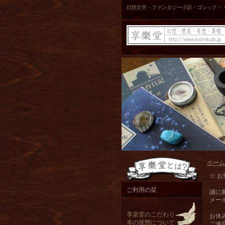
幻想文学・ファンタジー小説・ゴシック・
ホーム
☆ お
ご利用の栞
誠に
メー
享楽堂のこだわり
お休
本の状態について
ご迷