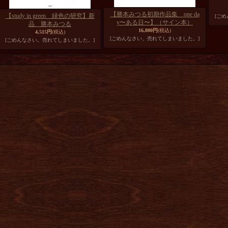
【勝本みつる初期作品集 one da
【study in green 緑色の研究】新
[ご
y〜ある日〜】（サイン本）
品 勝本みつる
16,800円
(税込)
4,515円
(税込)
[ごめんなさい。売れてしまいました。]
[ごめんなさい。売れてしまいました。]