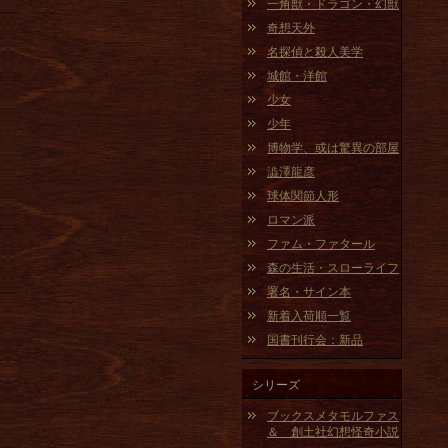
一角獣・ドラゴン・幻獣
奇想天外
名探偵と殺人美学
城館・洋館
少女
少年
博物学、或は驚異の部屋
澁澤龍彦
球体関節人形
ロマン派
ファム・ファタール
森の生活・スローライフ
署名・サイン本
新着入荷順一覧
国書刊行会：新品
シリーズ
ブックスメタモルファス
＆ 創土社幻想怪奇小説