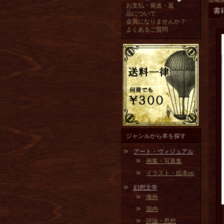
お支払・発送・返
書
品について
会員になりませんか？
よくあるご質問
ジャンルから本を探す
アート・ヴィジュアル
画集・写真集
イラスト・絵本etc
幻想文学
海外
国内
評論・思想