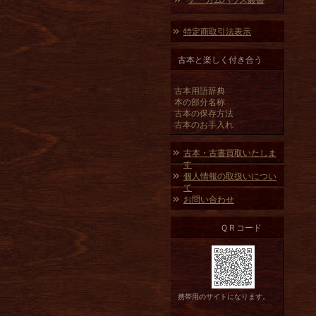
アーカムハウス叢書
特定商取引法表示
古本と楽しく付き合う
古本用語辞典
本の部分名称
古本の保存方法
古本のお手入れ
古本・古書買取いたしま
す
個人情報の取扱いについ
て
お問い合わせ
ＱＲコード
携帯用のサイトになります。