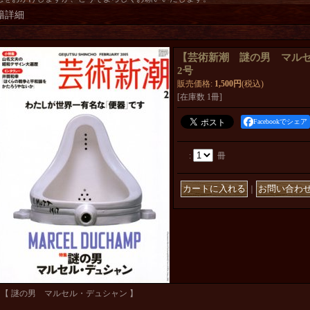
籍詳細
【芸術新潮 謎の男 マルセル
2号
販売価格
:
1,500円
(税込)
[在庫数 1冊]
Facebookでシェア
:
冊
｜
【 謎の男 マルセル・デュシャン 】