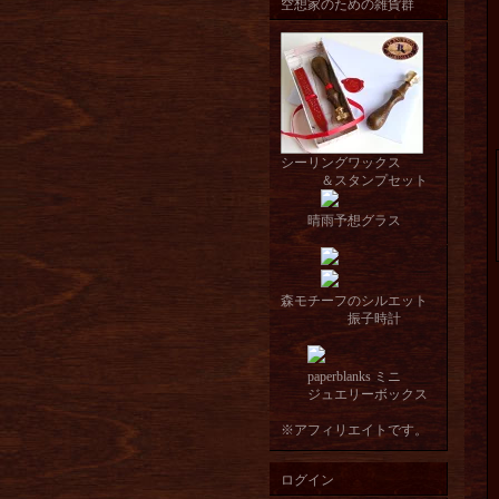
空想家のための雑貨群
シーリングワックス
＆スタンプセット
晴雨予想グラス
森モチーフのシルエット
振子時計
paperblanks ミニ
ジュエリーボックス
※アフィリエイトです。
ログイン