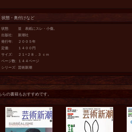
状態・奥付けなど
状態
:
並 表紙にスレ・小傷。
出版社
:
新潮社
発行年
:
２００５年
定価
:
１４００円
サイズ
:
２１×２８．３ ｃｍ
ページ数
:
１４４ページ
シリーズ
:
芸術新潮
ちらの書籍もおすすめです。