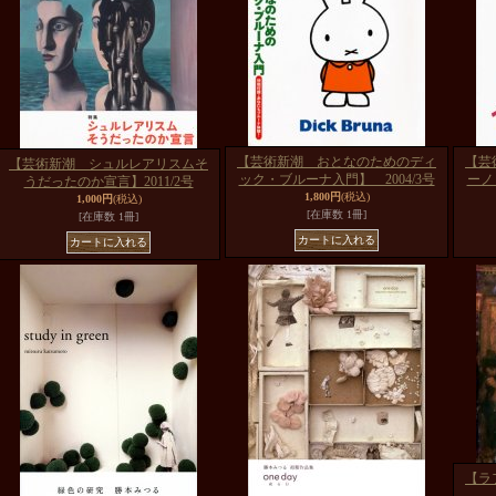
【芸術新潮 おとなのためのディ
【芸
【芸術新潮 シュルレアリスムそ
ック・ブルーナ入門】 2004/3号
ーノ
うだったのか宣言】2011/2号
1,800円
(税込)
1,000円
(税込)
[在庫数 1冊]
[在庫数 1冊]
【ラ