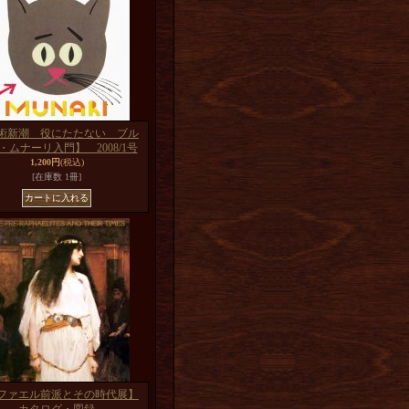
術新潮 役にたたない ブル
・ムナーリ入門】 2008/1号
1,200円
(税込)
[在庫数 1冊]
ファエル前派とその時代展】