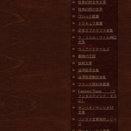
世界幻想文学大系
怪奇幻想の文学
ゴシック叢書
ドラキュラ叢書
定本ラブクラフト全集
ク・リトル・リトル神話
大系
ウィアードテールズ
書物の王国
妖精文庫
澁澤龍彦全集
澁澤龍彦翻訳全集
フランス世紀末叢書
Fantasteic Dazen （フ
ァンタスティック・ダズ
ン）
サンリオ／サンリオSF
文庫
ソノラマ文庫海外シリー
ズ