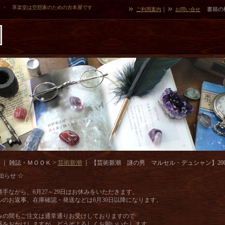
・・ 享楽堂は空想家のための古本屋です
｜
書籍の
ご利用案内
お問い合せ
｜ 雑誌・ＭＯＯＫ >
芸術新潮
｜
【芸術新潮 謎の男 マルセル・デュシャン】2005
知らせ ☆
勝手ながら、6月27～29日はお休みをいただきます。
ルのお返事、在庫確認・発送などは6月30日以降になります。
みの間もご注文は通常通りお受けしておりますので
惑をおかけしますが、どうぞよろしくお願いいたします。