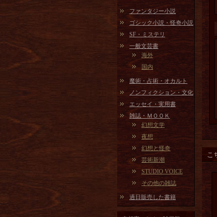
ファンタジー小説
ゴシック小説・怪奇小説
SF・ミステリ
一般文芸書
海外
国内
魔術・占術・オカルト
ノンフィクション・文化
エッセイ・実用書
雑誌・ＭＯＯＫ
幻想文学
夜想
幻想と怪奇
こ
芸術新潮
STUDIO VOICE
その他の雑誌
過日販売した書籍