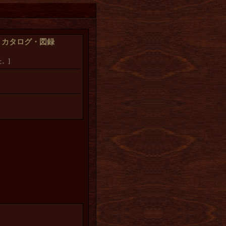
】カタログ・図録
。]