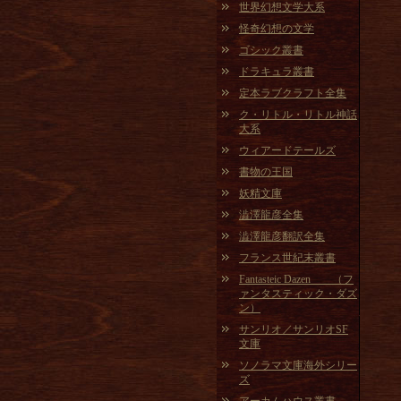
世界幻想文学大系
怪奇幻想の文学
ゴシック叢書
ドラキュラ叢書
定本ラブクラフト全集
ク・リトル・リトル神話
大系
ウィアードテールズ
書物の王国
妖精文庫
澁澤龍彦全集
澁澤龍彦翻訳全集
フランス世紀末叢書
Fantasteic Dazen （フ
ァンタスティック・ダズ
ン）
サンリオ／サンリオSF
文庫
ソノラマ文庫海外シリー
ズ