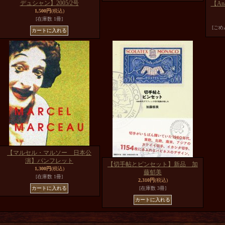
デュシャン】2005/2号
【An
1,500円
(税込)
[在庫数 1冊]
[ご
【マルセル・マルソー 日本公
演】パンフレット
【切手帖とピンセット】新品 加
1,300円
(税込)
藤郁美
[在庫数 1冊]
2,310円
(税込)
[在庫数 3冊]