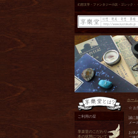
幻想文学・ファンタジー小説・ゴシック・
ホーム
☆ お
ご利用の栞
誠に
メー
享楽堂のこだわり
お休
本の状態について
ご迷