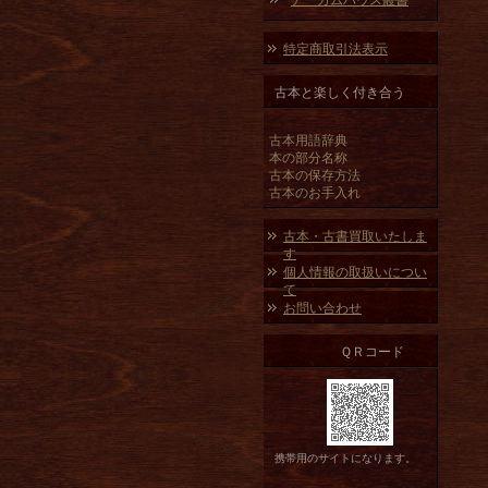
アーカムハウス叢書
特定商取引法表示
古本と楽しく付き合う
古本用語辞典
本の部分名称
古本の保存方法
古本のお手入れ
古本・古書買取いたしま
す
個人情報の取扱いについ
て
お問い合わせ
ＱＲコード
携帯用のサイトになります。