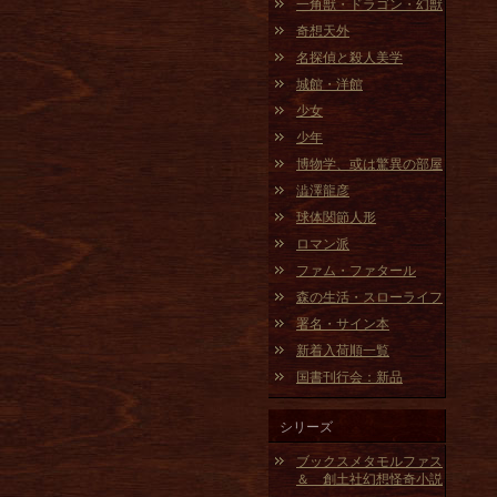
一角獣・ドラゴン・幻獣
奇想天外
名探偵と殺人美学
城館・洋館
少女
少年
博物学、或は驚異の部屋
澁澤龍彦
球体関節人形
ロマン派
ファム・ファタール
森の生活・スローライフ
署名・サイン本
新着入荷順一覧
国書刊行会：新品
シリーズ
ブックスメタモルファス
＆ 創土社幻想怪奇小説