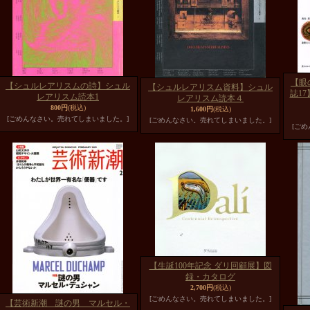
【眼
【シュルレアリスムの詩】シュル
【シュルレアリスム資料】シュル
誌1
レアリスム読本1
レアリスム読本４
800円
(税込)
1,600円
(税込)
[ごめんなさい。売れてしまいました。]
[ごめんなさい。売れてしまいました。]
[ご
【生誕100年記念 ダリ回顧展】図
録・カタログ
2,700円
(税込)
[ごめんなさい。売れてしまいました。]
【芸術新潮 謎の男 マルセル・