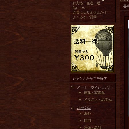
お支払・発送・返
書
品について
会員になりませんか？
よくあるご質問
ジャンルから本を探す
アート・ヴィジュアル
画集・写真集
イラスト・絵本etc
幻想文学
海外
国内
評論・思想