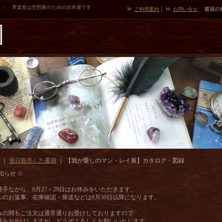
・・ 享楽堂は空想家のための古本屋です
｜
書籍の
ご利用案内
お問い合せ
｜
過日販売した書籍
｜
【我が愛しのマン・レイ展】カタログ・図録
知らせ ☆
勝手ながら、6月27～29日はお休みをいただきます。
ルのお返事、在庫確認・発送などは6月30日以降になります。
みの間もご注文は通常通りお受けしておりますので
惑をおかけしますが、どうぞよろしくお願いいたします。