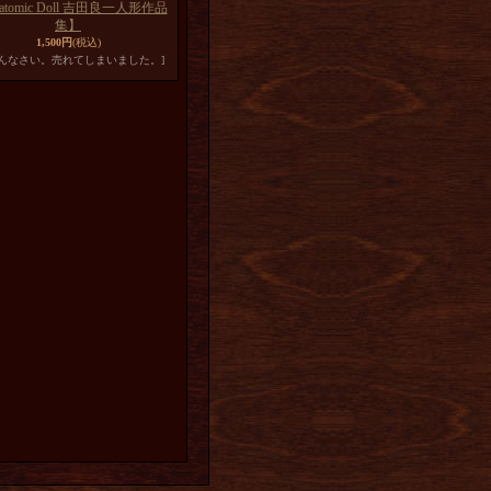
atomic Doll 吉田良一人形作品
集】
1,500円
(税込)
めんなさい。売れてしまいました。]