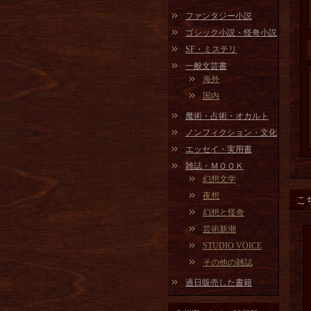
ファンタジー小説
ゴシック小説・怪奇小説
SF・ミステリ
一般文芸書
海外
国内
魔術・占術・オカルト
ノンフィクション・文化
エッセイ・実用書
雑誌・ＭＯＯＫ
幻想文学
夜想
こ
幻想と怪奇
芸術新潮
STUDIO VOICE
その他の雑誌
過日販売した書籍