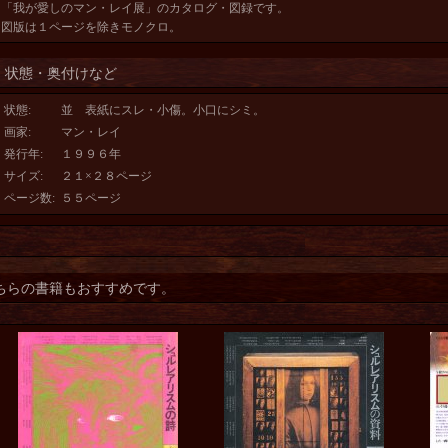
「我が愛しのマン・レイ展」のカタログ・図録です。
図版は１ページを除きモノクロ。
状態・奥付けなど
状態
:
並 表紙にスレ・小傷。小口にシミ。
画家
:
マン・レイ
発行年
:
１９９６年
サイズ
:
２１×２８ページ
ページ数
:
５５ページ
ちらの書籍もおすすめです。