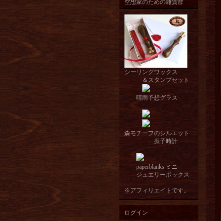
空想家のための雑貨群
シーリングワックス
＆スタンプセット
晴雨予想グラス
森モチーフのシルエット
振子時計
paperblanks ミニ
ジュエリーボックス
※アフィリエイトです。
ログイン