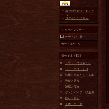
新規の登録はこちらか
ら
ログインはこちら
ショッピングカート
カートの中身
カートは空です。
気分で本を探す
カフェーで読みたい
ベッドでゆっくり
部屋に飾りたくなる本
天使と悪魔
妖精と魔女
ヴァンパイア・吸血鬼
鉱石・貴石
天体・星・月