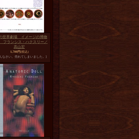
の世界劇場 イメージの博物
7】 フランシス・ハクスリー／
高山宏
1,700円
(税込)
めんなさい。売れてしまいました。]