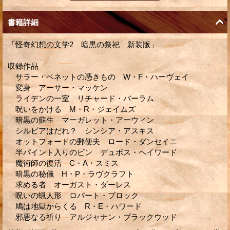
書籍詳細
「怪奇幻想の文学2 暗黒の祭祀 新装版」
収録作品
サラー・ベネットの憑きもの W・F・ハーヴェイ
変身 アーサー・マッケン
ライデンの一室 リチャード・バーラム
呪いをかける M・R・ジェイムズ
暗黒の蘇生 マーガレット・アーウィン
シルビアはだれ？ シンシア・アスキス
オットフォードの郵便夫 ロード・ダンセイニ
半パイント入りのビン デュボス・ヘイワード
魔術師の復活 C・A・スミス
暗黒の秘儀 H・P・ラヴクラフト
求める者 オーガスト・ダーレス
呪いの蝋人形 ロバート・ブロック
鳩は地獄からくる R・E・ハワード
邪悪なる祈り アルジャナン・ブラックウッド