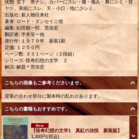
状態
:
並下 帯ナシ。カバーにスレ・傷・傷み・裏にシミ・背
ヤケ。表紙にスレ。天・小口・地に少シミ。
出版社
:
新人物往来社
著者
:
ロード・ダンセイニ他
編集
:
紀田順一郎、荒俣宏
翻訳者
:
平井呈一他
発行年
:
１９７９年 新装1刷
定価
:
１２００円
ページ数
:
３３１ページ（２段組）
シリーズ
:
怪奇幻想の文学 ２
解説
:
解題＊荒俣宏
こちらの画像もご参考くださいませ。
背革の合わせ部分に製本時の乱れがあります。
こちらの書籍もおすすめです。
【怪奇幻想の文学1 真紅の法悦 新装版】
1,300円
(税込)