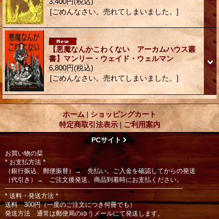
3,400円
(税込)
[ごめんなさい。売れてしまいました。]
【悪魔なんかこわくない アーカムハウス叢
書】マンリー・ウェイド・ウェルマン
6,800円
(税込)
[ごめんなさい。売れてしまいました。]
ホーム
|
ショッピングカート
特定商取引法表示
|
ご利用案内
PCサイト
お買い物の栞
* お支払方法 *
（銀行振込、郵便振替）→ 先払い。ご入金を確認してからの発送
（代引き）→ ご注文後発送、商品到着時にお支払ください。
――――――――――――――――――――――――――――
* 送料・発送方法 *
送料 300円（一度のご注文につき何冊でも）
発送方法 通常は郵便局のゆうメールにて発送します。