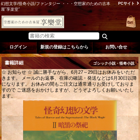
幻想文学/怪奇小説/ファンタジー ・・・空想家のための古本
PCサイト
屋”享楽堂”
ログイン
新規の登録はこちらから
お問い合せ
書籍詳細
ゴシック小説・怪奇小説
☆ お知らせ ☆ 誠に勝手ながら、6月27～29日はお休みをいただ
きます。 メールのお返事、在庫の確認・発送などは6月30日以降
になります。 お休みの間もご注文は通常通りお受けしておりま
すので ご迷惑をおかけしますが、どうぞよろしくお願いいたし
ます。