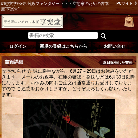
幻想文学/怪奇小説/ファンタジー ・・・空想家のための古本
PCサイト
屋”享楽堂”
ログイン
新規の登録はこちらから
お問い合せ
書籍詳細
過日販売した書籍
☆ お知らせ ☆ 誠に勝手ながら、6月27～29日はお休みをいただ
きます。 メールのお返事、在庫の確認・発送などは6月30日以降
になります。 お休みの間もご注文は通常通りお受けしておりま
すので ご迷惑をおかけしますが、どうぞよろしくお願いいたし
ます。