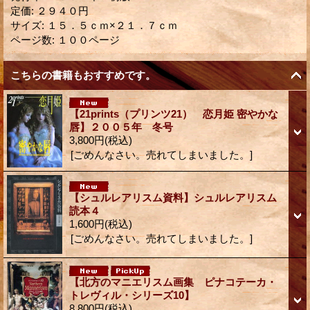
定価
:
２９４０円
サイズ
:
１５．５ｃｍ×２１．７ｃｍ
ページ数
:
１００ページ
こちらの書籍もおすすめです。
【21prints（プリンツ21） 恋月姫 密やかな
唇】２００５年 冬号
3,800円
(税込)
[ごめんなさい。売れてしまいました。]
【シュルレアリスム資料】シュルレアリスム
読本４
1,600円
(税込)
[ごめんなさい。売れてしまいました。]
【北方のマニエリスム画集 ピナコテーカ・
トレヴィル・シリーズ10】
8,800円
(税込)