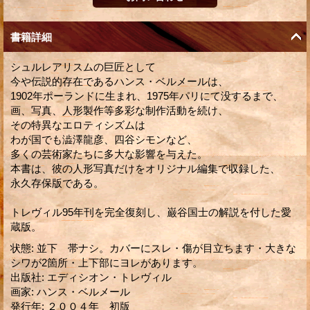
書籍詳細
シュルレアリスムの巨匠として
今や伝説的存在であるハンス・ベルメールは、
1902年ポーランドに生まれ、1975年パリにて没するまで、
画、写真、人形製作等多彩な制作活動を続け、
その特異なエロティシズムは
わが国でも澁澤龍彦、四谷シモンなど、
多くの芸術家たちに多大な影響を与えた。
本書は、彼の人形写真だけをオリジナル編集で収録した、
永久存保版である。
トレヴィル95年刊を完全復刻し、巌谷国士の解説を付した愛
蔵版。
状態
:
並下 帯ナシ。カバーにスレ・傷が目立ちます・大きな
シワが2箇所・上下部にヨレがあります。
出版社
:
エディシオン・トレヴィル
画家
:
ハンス・ベルメール
発行年
:
２００４年 初版